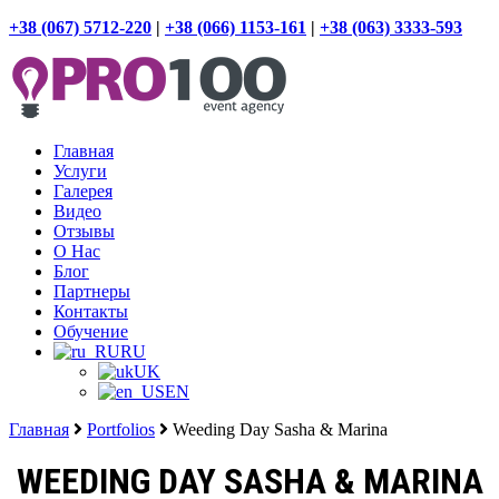
+38 (067) 5712-220
|
+38 (066) 1153-161
|
+38 (063) 3333-593
Главная
Услуги
Галерея
Видео
Отзывы
О Нас
Блог
Партнеры
Контакты
Обучение
RU
UK
EN
Главная
Portfolios
Weeding Day Sasha & Marina
WEEDING DAY SASHA & MARINA