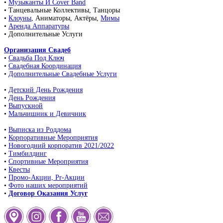
•
Музыканты И Cover Band
• Танцевальные Коллективы, Танцоры
•
Клоуны
, Аниматоры, Актёры,
Мимы
•
Аренда Аппаратуры
• Дополнительные Услуги
Организация Свадеб
•
Свадьба Под Ключ
•
Свадебная Координация
•
Дополнительные Свадебные Услуги
•
Детский День Рождения
•
День Рождения
•
Выпускной
•
Мальчишник и Девичник
•
Выписка из Роддома
•
Корпоративные Мероприятия
•
Новогодний корпоратив 2021/2022
•
Тимбилдинг
•
Спортивные Мероприятия
•
Квесты
•
Промо-Акции, Pr-Акции
•
Фото наших мероприятий
•
Договор Оказания Услуг