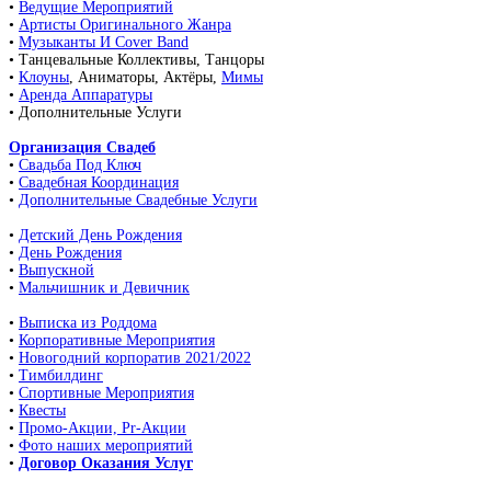
•
Ведущие Мероприятий
•
Артисты Оригинального Жанра
•
Музыканты И Cover Band
• Танцевальные Коллективы, Танцоры
•
Клоуны
, Аниматоры, Актёры,
Мимы
•
Аренда Аппаратуры
• Дополнительные Услуги
Организация Свадеб
•
Свадьба Под Ключ
•
Свадебная Координация
•
Дополнительные Свадебные Услуги
•
Детский День Рождения
•
День Рождения
•
Выпускной
•
Мальчишник и Девичник
•
Выписка из Роддома
•
Корпоративные Мероприятия
•
Новогодний корпоратив 2021/2022
•
Тимбилдинг
•
Спортивные Мероприятия
•
Квесты
•
Промо-Акции, Pr-Акции
•
Фото наших мероприятий
•
Договор Оказания Услуг