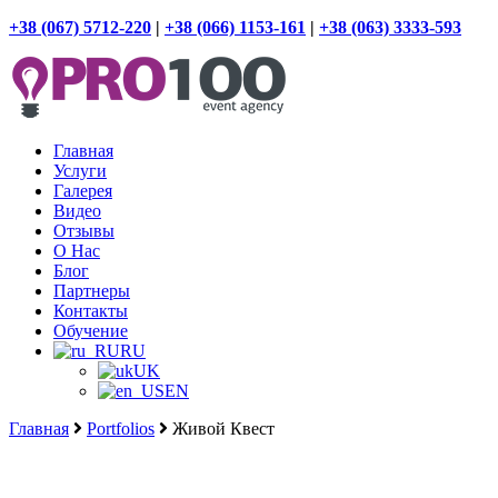
+38 (067) 5712-220
|
+38 (066) 1153-161
|
+38 (063) 3333-593
Главная
Услуги
Галерея
Видео
Отзывы
О Нас
Блог
Партнеры
Контакты
Обучение
RU
UK
EN
Главная
Portfolios
Живой Квест