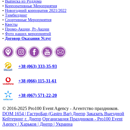
•
Выписка из Роддома
•
Корпоративные Мероприятия
•
Новогодний корпоратив 2021/2022
•
Тимбилдинг
•
Спортивные Мероприятия
•
Квесты
•
Промо-Акции, Pr-Акции
•
Фото наших мероприятий
•
Договор Оказания Услуг
+38 (063) 333-35-93
+38 (066) 115-31-61
+38 (067) 571-22-20
© 2016-2025
Pro100 Event Agency
- Агентство праздников.
DOM 1654 | ГастроБар (Gastro Bar) Днепр
Заказать Выездной
Кейтеринг г. Днепр
Организация Праздников - Pro100 Event
Agency | Харьков | Днепр | Украина