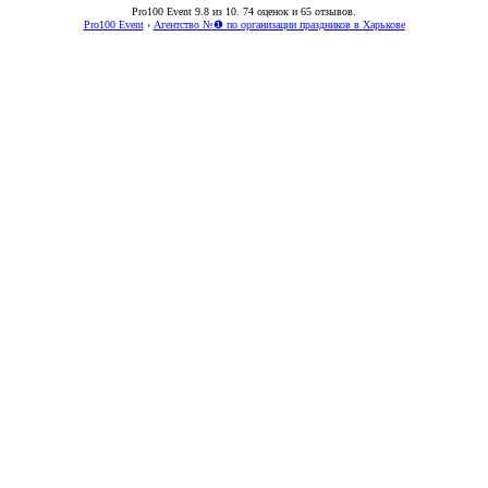
Pro100 Event
9.8
из
10
.
74
оценок и
65
отзывов.
Pro100 Event
›
Агентство №❶ по организации праздников в Харькове