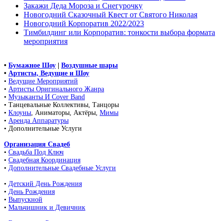
Закажи Деда Мороза и Снегурочку
Новогодний Сказочный Квест от Святого Николая
Новогодний Корпоратив 2022/2023
Тимбилдинг или Корпоратив: тонкости выбора формата
мероприятия
•
Бумажное Шоу
|
Воздушные шары
•
Артисты, Ведущие и Шоу
•
Ведущие Мероприятий
•
Артисты Оригинального Жанра
•
Музыканты И Cover Band
• Танцевальные Коллективы, Танцоры
•
Клоуны
, Аниматоры, Актёры,
Мимы
•
Аренда Аппаратуры
• Дополнительные Услуги
Организация Свадеб
•
Свадьба Под Ключ
•
Свадебная Координация
•
Дополнительные Свадебные Услуги
•
Детский День Рождения
•
День Рождения
•
Выпускной
•
Мальчишник и Девичник