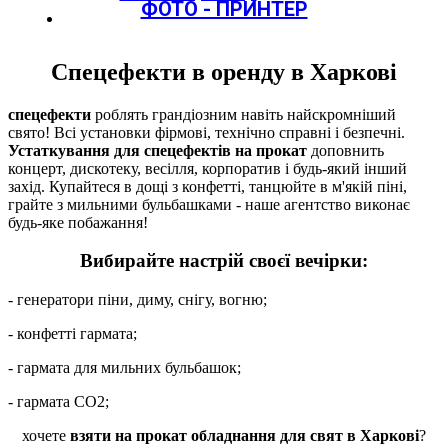
ФОТО - ПРИНТЕР
Спецефекти в оренду в Харкові
спецефекти
роблять грандіозним навіть найскромніший
свято! Всі установки фірмові, технічно справні і безпечні.
Устаткування для спецефектів на прокат
доповнить
концерт, дискотеку, весілля, корпоратив і будь-який інший
захід. Купайтеся в дощі з конфетті, танцюйте в м'якій піні,
грайте з мильними бульбашками - наше агентство виконає
будь-яке побажання!
Вибирайте настрій своєї вечірки:
- генератори піни, диму, снігу, вогню;
- конфетті гармата;
- гармата для мильних бульбашок;
- гармата СО2;
хочете
взяти на прокат обладнання для свят в Харкові
?