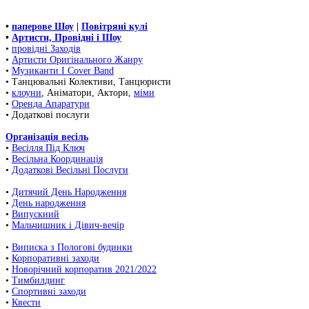
•
паперове Шоу
|
Повітряні кулі
•
Артисти, Провідні і Шоу
•
провідні Заходів
•
Артисти Оригінального Жанру
•
Музиканти І Cover Band
• Танцювальні Колективи, Танцюристи
•
клоуни
, Аніматори, Актори,
міми
•
Оренда Апаратури
• Додаткові послуги
Організація весіль
•
Весілля Під Ключ
•
Весільна Координація
•
Додаткові Весільні Послуги
•
Дитячий День Народження
•
День народження
•
Випускний
•
Мальчишник і Дівич-вечір
•
Виписка з Пологові будинки
•
Корпоративні заходи
•
Новорічний корпоратив 2021/2022
•
Тимбилдинг
•
Спортивні заходи
•
Квести