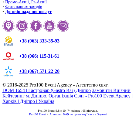
•
Промо-Акції, Pr-Акції
•
Фото наших заходів
•
Договір надання послуг
+38 (063) 333-35-93
+38 (066) 115-31-61
+38 (067) 571-22-20
© 2016-2025
Pro100 Event Agency
- Агентство свят.
DOM 1654 | ГастроБар (Gastro Bar) Дніпро
Замовити Виїзний
Кейтеринг м. Дніпро.
Організація Свят - Pro100 Event Agency |
Харків | Дніпро | Україна
Pro100 Event
9.8
з
10
.
74
оцінок і
65
відгуків.
Pro100 Event
>
Агентство №❶ по організації свят в Харкові