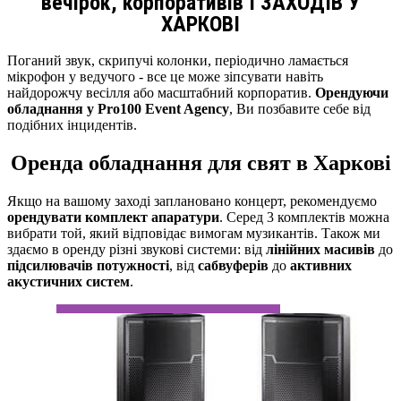
вечірок, корпоративів І ЗАХОДІВ У
ХАРКОВІ
Поганий звук, скрипучі колонки, періодично ламається
мікрофон у ведучого - все це може зіпсувати навіть
найдорожчу весілля або масштабний корпоратив.
Орендуючи
обладнання у Pro100 Event Agency
, Ви позбавите себе від
подібних інцидентів.
Оренда обладнання для свят в Харкові
Якщо на вашому заході заплановано концерт, рекомендуємо
орендувати комплект апаратури
. Серед 3 комплектів можна
вибрати той, який відповідає вимогам музикантів. Також ми
здаємо в оренду різні звукові системи: від
лінійних масивів
до
підсилювачів потужності
, від
сабвуферів
до
активних
акустичних систем
.