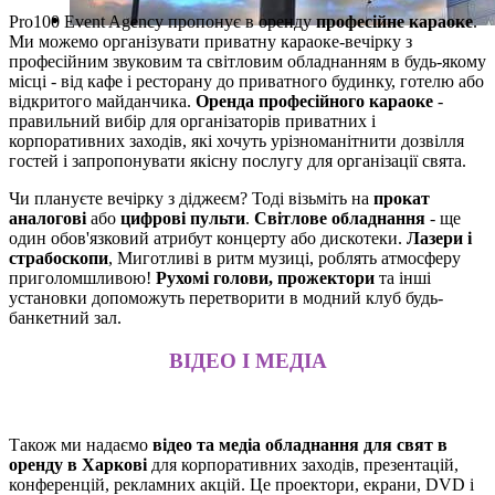
Pro100 Event Agency пропонує в оренду
професійне караоке
.
Ми можемо організувати приватну караоке-вечірку з
професійним звуковим та світловим обладнанням в будь-якому
місці - від кафе і ресторану до приватного будинку, готелю або
відкритого майданчика.
Оренда професійного караоке
-
правильний вибір для організаторів приватних і
корпоративних заходів, які хочуть урізноманітнити дозвілля
гостей і запропонувати якісну послугу для організації свята.
Чи плануєте вечірку з діджеєм? Тоді візьміть на
прокат
аналогові
або
цифрові пульти
.
Світлове обладнання
- ще
один обов'язковий атрибут концерту або дискотеки.
Лазери і
страбоскопи
, Миготливі в ритм музиці, роблять атмосферу
приголомшливою!
Рухомі голови, прожектори
та інші
установки допоможуть перетворити в модний клуб будь-
банкетний зал.
ВІДЕО І МЕДІА
Також ми надаємо
відео та медіа обладнання для свят в
оренду в Харкові
для корпоративних заходів, презентацій,
конференцій, рекламних акцій. Це проектори, екрани, DVD і