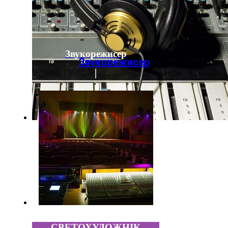
Звукорежисер
Звукорежисер
СВЕТОХУДОЖНІК