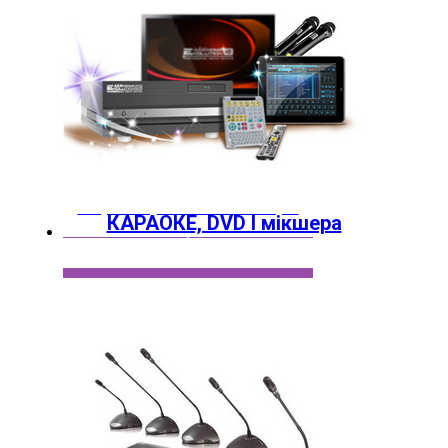
Караоке, DVD і Мікшери
КАРАОКЕ, DVD І мікшера