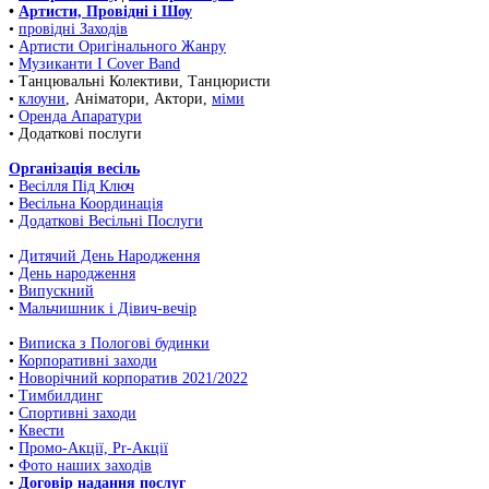
•
Артисти, Провідні і Шоу
•
провідні Заходів
•
Артисти Оригінального Жанру
•
Музиканти І Cover Band
• Танцювальні Колективи, Танцюристи
•
клоуни
, Аніматори, Актори,
міми
•
Оренда Апаратури
• Додаткові послуги
Організація весіль
•
Весілля Під Ключ
•
Весільна Координація
•
Додаткові Весільні Послуги
•
Дитячий День Народження
•
День народження
•
Випускний
•
Мальчишник і Дівич-вечір
•
Виписка з Пологові будинки
•
Корпоративні заходи
•
Новорічний корпоратив 2021/2022
•
Тимбилдинг
•
Спортивні заходи
•
Квести
•
Промо-Акції, Pr-Акції
•
Фото наших заходів
•
Договір надання послуг