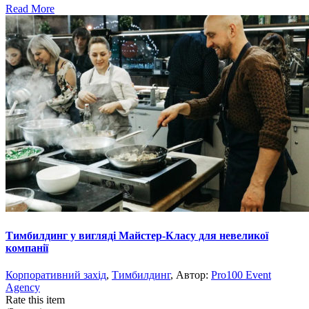
Read More
Тимбилдинг у вигляді Майстер-Класу для невеликої
компанії
Корпоративний захід
,
Тимбилдинг
, Автор:
Pro100 Event
Agency
Rate this item