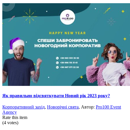
Як правильно відсвяткувати Новий рік 2023 року?
Корпоративний захід
,
Новорічні свята
, Автор:
Pro100 Event
Agency
Rate this item
(4 votes)