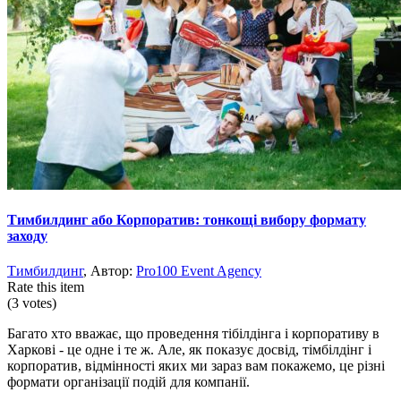
Тимбилдинг або Корпоратив: тонкощі вибору формату
заходу
Тимбилдинг
, Автор:
Pro100 Event Agency
Rate this item
(3 votes)
Багато хто вважає, що проведення тібілдінга і корпоративу в
Харкові - це одне і те ж. Але, як показує досвід, тімбілдінг і
корпоратив, відмінності яких ми зараз вам покажемо, це різні
формати організації подій для компанії.