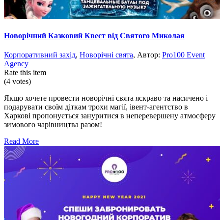
Новорічний Казковий Квест від Святого Миколая
Корпоративний захід
,
Новорічні свята
, Автор:
Pro100 Event
Agency
Rate this item
(4 votes)
Якщо хочете провести новорічні свята яскраво та насичено і
подарувати своїм діткам трохи магії, івент-агентство в
Харкові пропонується зануритися в неперевершену атмосферу
зимового чарівництва разом!
Read More