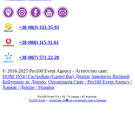
+38 (063) 333-35-93
+38 (066) 115-31-61
+38 (067) 571-22-20
© 2016-2025
Pro100 Event Agency
- Агентство свят.
DOM 1654 | ГастроБар (Gastro Bar) Дніпро
Замовити Виїзний
Кейтеринг м. Дніпро.
Організація Свят - Pro100 Event Agency |
Харків | Дніпро | Україна
Pro100 Event
9.8
з
10
.
74
оцінок і
65
відгуків.
Pro100 Event
>
Агентство №❶ по організації свят в Харкові