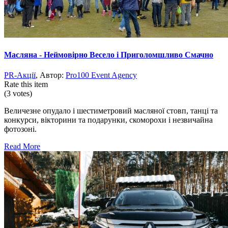
Масляна - Неймовірно Весело і Приголомшливо Смачно
PR-Акції
, Автор:
Pro100 Event Agency
Rate this item
(3 votes)
Величезне опудало і шестиметровий масляної стовп, танці та
конкурси, вікторини та подарунки, скоморохи і незвичайна
фотозоні.
Read More