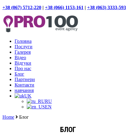
+38 (067) 5712-220
|
+38 (066) 1153-161
|
+38 (063) 3333-593
Головна
Послуги
Галерея
Відео
Відгуки
Про нас
Блог
Партнери
Контакти
навчання
UK
RU
EN
Home
Блог
БЛОГ