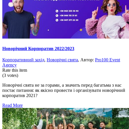
Новорічний Корпоратив 2022/2023
Корпоративний захід
,
Новорічні свята
, Автор:
Pro100 Event
Agency
Rate this item
(3 votes)
Новорічні свята не за горами, а значить перед багатьма з нас
постає питання: як якісно провести і організувати новорічний
корпоратив 2021?
Read More