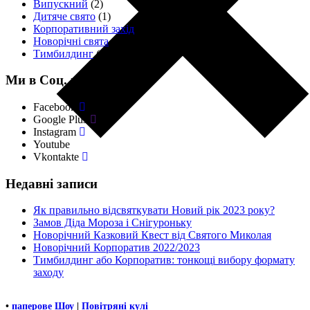
Випускний
(2)
Дитяче свято
(1)
Корпоративний захід
(11)
Новорічні свята
(4)
Тимбилдинг
(18)
Ми в Соц. мережах
Facebook
Google Plus
Instagram
Youtube
Vkontakte
Недавні записи
Як правильно відсвяткувати Новий рік 2023 року?
Замов Діда Мороза і Снігуроньку
Новорічний Казковий Квест від Святого Миколая
Новорічний Корпоратив 2022/2023
Тимбилдинг або Корпоратив: тонкощі вибору формату
заходу
•
паперове Шоу
|
Повітряні кулі