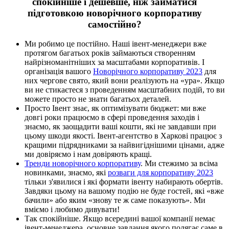
спокійніше і дешевше, ніж займатися
підготовкою новорічного корпоративу
самостійно?
Ми робимо це постійно. Наші івент-менеджери вже
протягом багатьох років займаються створенням
найрізноманітніших за масштабами корпоративів. І
організація вашого
Новорічного корпоративу 2023
для
них чергове свято, який вони реалізують на «ура». Якщо
ви не стикаєтеся з проведенням масштабних подій, то ви
можете просто не знати багатьох деталей.
Просто Івент знає, як оптимізувати бюджет: ми вже
довгі роки працюємо в сфері проведення заходів і
знаємо, як заощадити ваші кошти, які не завдавши при
цьому шкоди якості. Івент-агентство в Харкові працює з
кращими підрядниками за найвигіднішими цінами, адже
ми довіряємо і нам довіряють кращі.
Тренди новорічного корпоративу
. Ми стежимо за всіма
новинками, знаємо, які
розваги для корпоративу 2023
тільки з'явилися і які формати івенту набирають обертів.
Завдяки цьому на вашому подію не буде гостей, які «вже
бачили» або яким «знову те ж саме показують». Ми
вміємо і любимо дивувати!
Так спокійніше. Якщо всередині вашої компанії немає
івент-менеджера, основне завдання якого полягає саме в