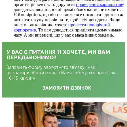
організації івентів, то доручити
проведення корпоративу
доведеться людині, в чиї прямі обов'язки це не входить.
Є ймовірність, що він не зможе все поєднати і до того ж
витратить купу нервів на те, щоб всім догодити. Якщо
ви самі, як керівник, хочете
провести новорічний
корпоратив
, То вам доведеться приділяти цьому чимало
часу. А ми впевнені, що у вас є маса інших завдань.
У ВАС Є ПИТАННЯ ?! ХОЧЕТЕ, МИ ВАМ
ПЕРЕДЗВОНИМО?
Заповніть форму зворотного зв'язку і наші
оператори обов'язково з Вами зв'яжуться протягом
10-15 хвилин!
ЗАМОВИТИ ДЗВІНОК