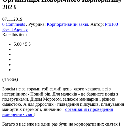
2023
07.11.2019
0 Comments
, Рубрика:
Корпоративний захід
, Автор:
Pro100
Event Agency
Rate this item
5.00 / 5
5
(4 votes)
Зовсім не за горами той самий день, якого чекають всі з
нетерпінням - Новий рік. Для малюків - це барвисте подія з
подарунками, Дідом Морозом, запахом мандарин і різною
смакотою. А для дорослих - підведення підсумків, планування
майбутніх перемог і, звичайно -
організація і проведення
новорічних свят
!
Багато з нас вже не один раз були на корпоративних святах і