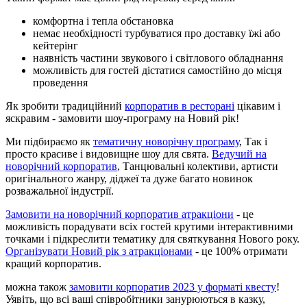
комфортна і тепла обстановка
немає необхідності турбуватися про доставку їжі або
кейтерінг
наявність частини звукового і світлового обладнання
можливість для гостей дістатися самостійно до місця
проведення
Як зробити традиційний
корпоратив в ресторані
цікавим і
яскравим - замовити шоу-програму на Новий рік!
Ми підбираємо як
тематичну новорічну програму
, Так і
просто красиве і видовищне шоу для свята.
Ведучий на
новорічний корпоратив
, Танцювальні колективи, артисти
оригінального жанру, діджеї та дуже багато новинок
розважальної індустрії.
Замовити на новорічний корпоратив атракціони
- це
можливість порадувати всіх гостей крутими інтерактивними
точками і підкреслити тематику для святкування Нового року.
Організувати Новий рік з атракціонами
- це 100% отримати
кращий корпоратив.
можна також
замовити корпоратив 2023 у форматі квесту
!
Уявіть, що всі ваші співробітники занурюються в казку,