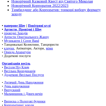
Новорічний Казковий Квест від Святого Миколая
Новорічний Корпоратив 2022/2023
Тимбилдинг або Корпоратив: тонкощі вибору формату
заходу
•
паперове Шоу
|
Повітряні кулі
•
Артисти, Провідні і Шоу
•
провідні Заходів
•
Артисти Оригінального Жанру
•
Музиканти І Cover Band
• Танцювальні Колективи, Танцюристи
•
клоуни
, Аніматори, Актори,
міми
•
Оренда Апаратури
• Додаткові послуги
Організація весіль
•
Весілля Під Ключ
•
Весільна Координація
•
Додаткові Весільні Послуги
•
Дитячий День Народження
•
День народження
•
Випускний
•
Мальчишник і Дівич-вечір
•
Виписка з Пологові будинки
•
Корпоративні заходи