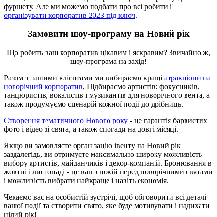
фуршету. Але ми можемо подбати про всі робити і
організувати корпоратив 2023 під ключ
.
Замовити шоу-програму на Новий рік
Що робить ваш корпоратив цікавим і яскравим? Звичайно ж,
шоу-програма на захід!
Разом з нашими клієнтами ми вибираємо кращі
атракціони на
новорічний корпоратив
, Підбираємо артистів: фокусників,
танцюристів, вокалістів і музикантів для новорічного вента, а
також продумуємо сценарій кожної події до дрібниць.
Створення тематичного Нового року
- це гарантія барвистих
фото і відео зі свята, а також спогади на довгі місяці.
Якщо ви замовляєте організацію івенту на Новий рік
заздалегідь, ви отримуєте максимально широку можливість
вибору артистів, майданчиків і декор-компаній. Бронювання в
жовтні і листопаді - це ваш спокій перед новорічними святами
і можливість вибрати найкраще і навіть економія.
Чекаємо вас на особистій зустрічі, щоб обговорити всі деталі
вашої події та створити свято, яке буде мотивувати і надихати
цілий рік!