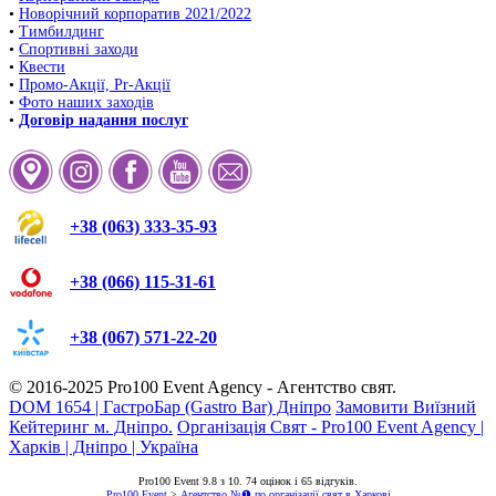
•
Новорічний корпоратив 2021/2022
•
Тимбилдинг
•
Спортивні заходи
•
Квести
•
Промо-Акції, Pr-Акції
•
Фото наших заходів
•
Договір надання послуг
+38 (063) 333-35-93
+38 (066) 115-31-61
+38 (067) 571-22-20
© 2016-2025
Pro100 Event Agency
- Агентство свят.
DOM 1654 | ГастроБар (Gastro Bar) Дніпро
Замовити Виїзний
Кейтеринг м. Дніпро.
Організація Свят - Pro100 Event Agency |
Харків | Дніпро | Україна
Pro100 Event
9.8
з
10
.
74
оцінок і
65
відгуків.
Pro100 Event
>
Агентство №❶ по організації свят в Харкові