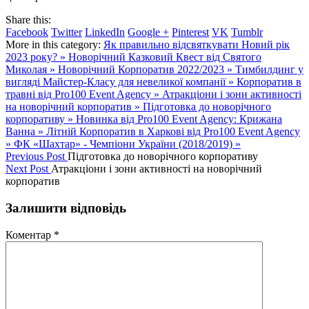
Share this:
Facebook
Twitter
LinkedIn
Google +
Pinterest
VK
Tumblr
More in this category:
Як правильно відсвяткувати Новий рік
2023 року? »
Новорічний Казковий Квест від Святого
Миколая »
Новорічний Корпоратив 2022/2023 »
Тимбилдинг у
вигляді Майстер-Класу для невеликої компанії »
Корпоратив в
травні від Pro100 Event Agency »
Атракціони і зони активності
на новорічний корпоратив »
Підготовка до новорічного
корпоративу »
Новинка від Pro100 Event Agency: Крижана
Ванна »
Літній Корпоратив в Харкові від Pro100 Event Agency
»
ФК «Шахтар» - Чемпіони України (2018/2019) »
Previous Post
Підготовка до новорічного корпоративу
Next Post
Атракціони і зони активності на новорічний
корпоратив
Залишити відповідь
Коментар
*