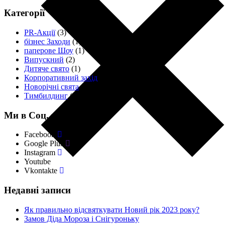
Категорії
PR-Акції
(3)
бізнес Заходи
(1)
паперове Шоу
(1)
Випускний
(2)
Дитяче свято
(1)
Корпоративний захід
(11)
Новорічні свята
(4)
Тимбилдинг
(18)
Ми в Соц. мережах
Facebook
Google Plus
Instagram
Youtube
Vkontakte
Недавні записи
Як правильно відсвяткувати Новий рік 2023 року?
Замов Діда Мороза і Снігуроньку