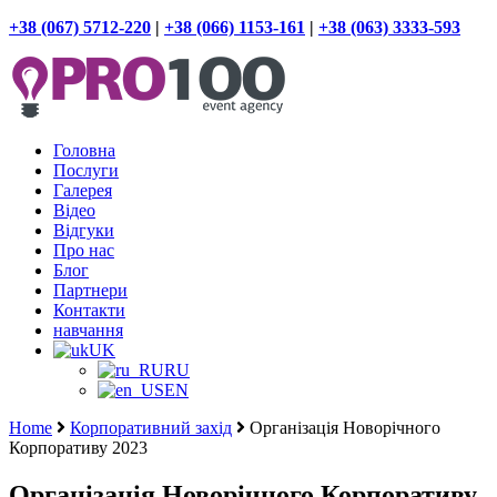
+38 (067) 5712-220
|
+38 (066) 1153-161
|
+38 (063) 3333-593
Головна
Послуги
Галерея
Відео
Відгуки
Про нас
Блог
Партнери
Контакти
навчання
UK
RU
EN
Home
Корпоративний захід
Організація Новорічного
Корпоративу 2023
Організація Новорічного Корпоративу