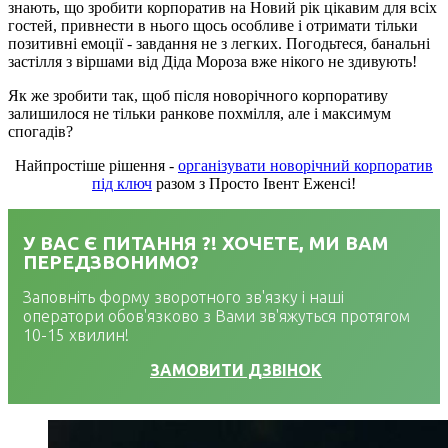
знають, що зробити корпоратив на Новий рік цікавим для всіх
гостей, привнести в нього щось особливе і отримати тільки
позитивні емоції - завдання не з легких. Погодьтеся, банальні
застілля з віршами від Діда Мороза вже нікого не здивують!
Як же зробити так, щоб після новорічного корпоративу
залишилося не тільки ранкове похмілля, але і максимум
спогадів?
Найпростіше рішення -
організувати новорічний корпоратив
під ключ
разом з Просто Івент Еженсі!
У ВАС Є ПИТАННЯ ?! ХОЧЕТЕ, МИ ВАМ
ПЕРЕДЗВОНИМО?
Заповніть форму зворотного зв'язку і наші
оператори обов'язково з Вами зв'яжуться протягом
10-15 хвилин!
ЗАМОВИТИ ДЗВІНОК