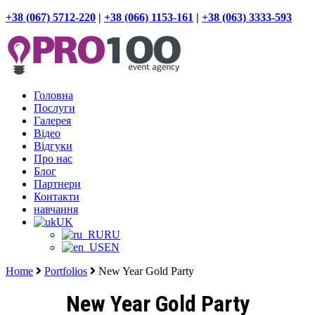
+38 (067) 5712-220
|
+38 (066) 1153-161
|
+38 (063) 3333-593
Головна
Послуги
Галерея
Відео
Відгуки
Про нас
Блог
Партнери
Контакти
навчання
UK
RU
EN
Home
Portfolios
New Year Gold Party
New Year Gold Party