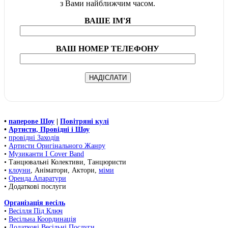
з Вами найближчим часом.
ВАШЕ ІМ'Я
ВАШ НОМЕР ТЕЛЕФОНУ
•
паперове Шоу
|
Повітряні кулі
•
Артисти, Провідні і Шоу
•
провідні Заходів
•
Артисти Оригінального Жанру
•
Музиканти І Cover Band
• Танцювальні Колективи, Танцюристи
•
клоуни
, Аніматори, Актори,
міми
•
Оренда Апаратури
• Додаткові послуги
Організація весіль
•
Весілля Під Ключ
•
Весільна Координація
•
Додаткові Весільні Послуги