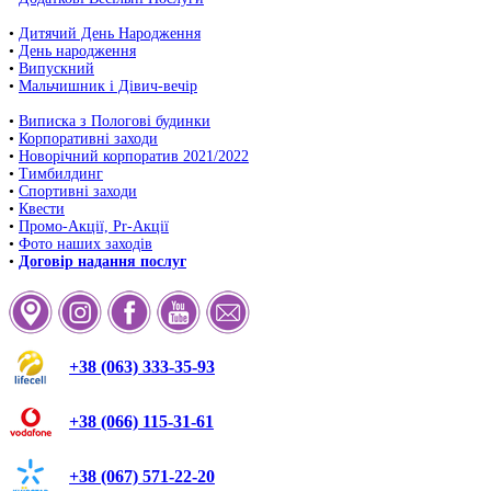
•
Дитячий День Народження
•
День народження
•
Випускний
•
Мальчишник і Дівич-вечір
•
Виписка з Пологові будинки
•
Корпоративні заходи
•
Новорічний корпоратив 2021/2022
•
Тимбилдинг
•
Спортивні заходи
•
Квести
•
Промо-Акції, Pr-Акції
•
Фото наших заходів
•
Договір надання послуг
+38 (063) 333-35-93
+38 (066) 115-31-61
+38 (067) 571-22-20