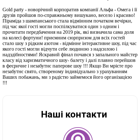
Gold party - новорічний корпоратив компанії Альфа - Омега і її
друзів пройшов по-справжньому вишукано, весело і красиво!
Піраміда з шампанського стала відмінним початком вечірки,
під час якої гості могли поспілкуватися один з одним і
прочитати передбачення на 2019 рік, які визначила сама доля
на колесі фортуни! приємним сюрпризом для всіх гостей
стало шоу з рідким азотом - відмінне інтерактивне шоу, під час
якого гості могли відчути себе людиною з надсилою і
надздібностями! Яскравий фінал почався з запального майстер
класу від харизматичного шоу- балету і далі плавно перейшов
в феєричне і незабутнє паперове шоу !!! Якщо Ви мрієте про
незабутнє свято, створеному індивідуально з урахуванням
Ваших побажань, ми з радістю займемося його організацією
!!!
Наші контакти