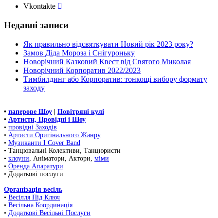
Vkontakte
Недавні записи
Як правильно відсвяткувати Новий рік 2023 року?
Замов Діда Мороза і Снігуроньку
Новорічний Казковий Квест від Святого Миколая
Новорічний Корпоратив 2022/2023
Тимбилдинг або Корпоратив: тонкощі вибору формату
заходу
•
паперове Шоу
|
Повітряні кулі
•
Артисти, Провідні і Шоу
•
провідні Заходів
•
Артисти Оригінального Жанру
•
Музиканти І Cover Band
• Танцювальні Колективи, Танцюристи
•
клоуни
, Аніматори, Актори,
міми
•
Оренда Апаратури
• Додаткові послуги
Організація весіль
•
Весілля Під Ключ
•
Весільна Координація
•
Додаткові Весільні Послуги