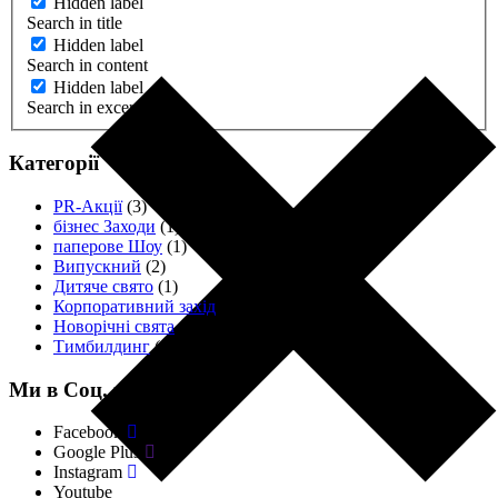
Hidden label
Search in title
Hidden label
Search in content
Hidden label
Search in excerpt
Категорії
PR-Акції
(3)
бізнес Заходи
(1)
паперове Шоу
(1)
Випускний
(2)
Дитяче свято
(1)
Корпоративний захід
(11)
Новорічні свята
(4)
Тимбилдинг
(18)
Ми в Соц. мережах
Facebook
Google Plus
Instagram
Youtube