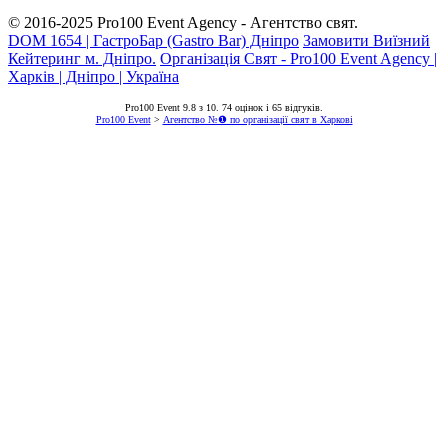
© 2016-2025
Pro100 Event Agency
- Агентство свят.
DOM 1654 | ГастроБар (Gastro Bar) Дніпро
Замовити Виїзний
Кейтеринг м. Дніпро.
Організація Свят - Pro100 Event Agency |
Харків | Дніпро | Україна
Pro100 Event
9.8
з
10
.
74
оцінок і
65
відгуків.
Pro100 Event
>
Агентство №❶ по організації свят в Харкові