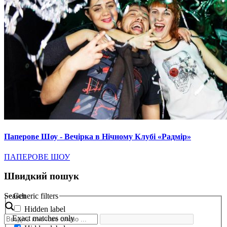
Паперове Шоу - Вечірка в Нічному Клубі «Радмір»
ПАПЕРОВЕ ШОУ
Швидкий пошук
Search
Generic filters
Hidden label
Exact matches only