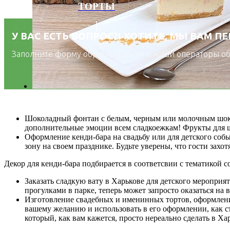
ТОРТЫ
У ВАС ЕСТЬ ВОПРОС?! ХОТИТЕ, МЫ ВАМ П
Заполните форму обратной связи и наши операторы обя
Шоколадный фонтан с белым, черным или молочным шоколад
дополнительные эмоции всем сладкоежкам! Фрукты для ш
Оформление кенди-бара на свадьбу или для детского собы
зону на своем празднике. Будьте уверены, что гости зах
Декор для кенди-бара подбирается в соответсвии с тематикой с
Заказать сладкую вату в Харькове для детского мероприя
прогулками в парке, теперь может запросто оказаться на
Изготовление свадебных и именинных тортов, оформление
вашему желанию и использовать в его оформлении, как с
который, как вам кажется, просто нереально сделать в Х