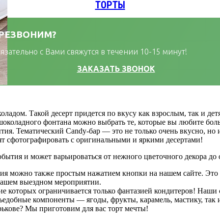
ТОРТЫ
ЕРЕЗВОНИМ?
зательно с Вами свяжутся в течении 10-15 минут!
ЗАКАЗАТЬ ЗВОНОК
ом. Такой десерт придется по вкусу как взрослым, так и детям
околадного фонтана можно выбрать те, которые вы любите боль
тия. Тематический Candy-бар — это не только очень вкусно, но 
отят сфотографировать с оригинальными и яркими десертами!
обытия и может варьироваться от нежного цветочного декора до 
тия можно также простым нажатием кнопки на нашем сайте. Это 
 вашем выездном мероприятии.
 которых ограничивается только фантазией кондитеров! Наши с
ъедобные компоненты — ягоды, фрукты, карамель, мастику, так 
арькове? Мы приготовим для вас торт мечты!