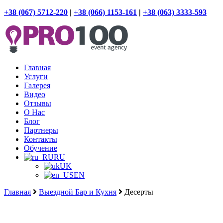
+38 (067) 5712-220
|
+38 (066) 1153-161
|
+38 (063) 3333-593
Главная
Услуги
Галерея
Видео
Отзывы
О Нас
Блог
Партнеры
Контакты
Обучение
RU
UK
EN
Главная
Выездной Бар и Кухня
Десерты