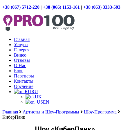
+38 (067) 5712-220
|
+38 (066) 1153-161
|
+38 (063) 3333-593
Главная
Услуги
Галерея
Видео
Отзывы
О Нас
Блог
Партнеры
Контакты
Обучение
RU
UK
EN
Главная
Артисты и Шоу-Программы
Шоу-Программа
КиберПанк
Шоу «КиберПанк»