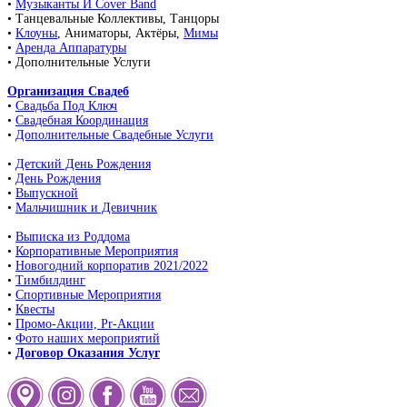
•
Музыканты И Cover Band
• Танцевальные Коллективы, Танцоры
•
Клоуны
, Аниматоры, Актёры,
Мимы
•
Аренда Аппаратуры
• Дополнительные Услуги
Организация Свадеб
•
Свадьба Под Ключ
•
Свадебная Координация
•
Дополнительные Свадебные Услуги
•
Детский День Рождения
•
День Рождения
•
Выпускной
•
Мальчишник и Девичник
•
Выписка из Роддома
•
Корпоративные Мероприятия
•
Новогодний корпоратив 2021/2022
•
Тимбилдинг
•
Спортивные Мероприятия
•
Квесты
•
Промо-Акции, Pr-Акции
•
Фото наших мероприятий
•
Договор Оказания Услуг