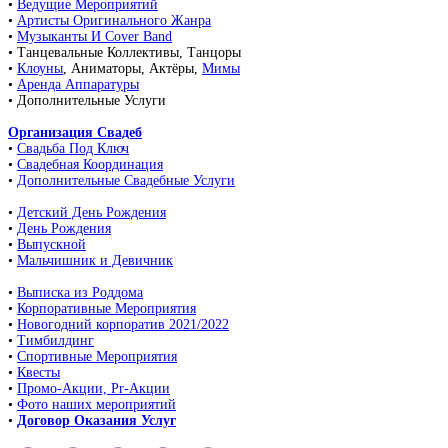
•
Ведущие Мероприятий
•
Артисты Оригинального Жанра
•
Музыканты И Cover Band
• Танцевальные Коллективы, Танцоры
•
Клоуны
, Аниматоры, Актёры,
Мимы
•
Аренда Аппаратуры
• Дополнительные Услуги
Организация Свадеб
•
Свадьба Под Ключ
•
Свадебная Координация
•
Дополнительные Свадебные Услуги
•
Детский День Рождения
•
День Рождения
•
Выпускной
•
Мальчишник и Девичник
•
Выписка из Роддома
•
Корпоративные Мероприятия
•
Новогодний корпоратив 2021/2022
•
Тимбилдинг
•
Спортивные Мероприятия
•
Квесты
•
Промо-Акции, Pr-Акции
•
Фото наших мероприятий
•
Договор Оказания Услуг