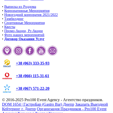
•
Выписка из Роддома
•
Корпоративные Мероприятия
•
Новогодний корпоратив 2021/2022
•
Тимбилдинг
•
Спортивные Мероприятия
•
Квесты
•
Промо-Акции, Pr-Акции
•
Фото наших мероприятий
•
Договор Оказания Услуг
+38 (063) 333-35-93
+38 (066) 115-31-61
+38 (067) 571-22-20
© 2016-2025
Pro100 Event Agency
- Агентство праздников.
DOM 1654 | ГастроБар (Gastro Bar) Днепр
Заказать Выездной
Кейтеринг г. Днепр
Организация Праздников - Pro100 Event