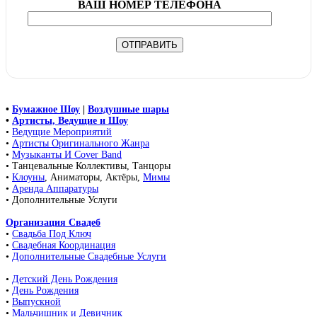
ВАШ НОМЕР ТЕЛЕФОНА
•
Бумажное Шоу
|
Воздушные шары
•
Артисты, Ведущие и Шоу
•
Ведущие Мероприятий
•
Артисты Оригинального Жанра
•
Музыканты И Cover Band
• Танцевальные Коллективы, Танцоры
•
Клоуны
, Аниматоры, Актёры,
Мимы
•
Аренда Аппаратуры
• Дополнительные Услуги
Организация Свадеб
•
Свадьба Под Ключ
•
Свадебная Координация
•
Дополнительные Свадебные Услуги
•
Детский День Рождения
•
День Рождения
•
Выпускной
•
Мальчишник и Девичник