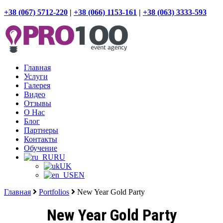
+38 (067) 5712-220
|
+38 (066) 1153-161
|
+38 (063) 3333-593
Главная
Услуги
Галерея
Видео
Отзывы
О Нас
Блог
Партнеры
Контакты
Обучение
RU
UK
EN
Главная
Portfolios
New Year Gold Party
New Year Gold Party