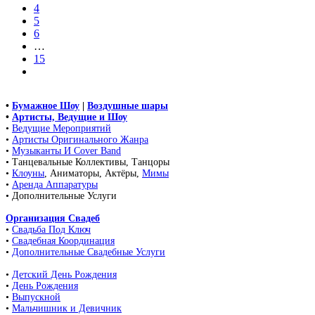
4
5
6
…
15
•
Бумажное Шоу
|
Воздушные шары
•
Артисты, Ведущие и Шоу
•
Ведущие Мероприятий
•
Артисты Оригинального Жанра
•
Музыканты И Cover Band
• Танцевальные Коллективы, Танцоры
•
Клоуны
, Аниматоры, Актёры,
Мимы
•
Аренда Аппаратуры
• Дополнительные Услуги
Организация Свадеб
•
Свадьба Под Ключ
•
Свадебная Координация
•
Дополнительные Свадебные Услуги
•
Детский День Рождения
•
День Рождения
•
Выпускной
•
Мальчишник и Девичник