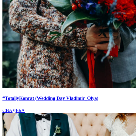
#TotallyKonrat (Wedding Day Vladimir_Olya)
СВАДЬБА