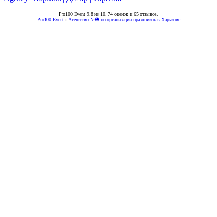
Pro100 Event
9.8
из
10
.
74
оценок и
65
отзывов.
Pro100 Event
›
Агентство №❶ по организации праздников в Харькове