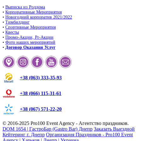
•
Выписка из Роддома
•
Корпоративные Мероприятия
•
Новогодний корпоратив 2021/2022
•
Тимбилдинг
•
Спортивные Мероприятия
•
Квесты
•
Промо-Акции, Pr-Акции
•
Фото наших мероприятий
•
Договор Оказания Услуг
+38 (063) 333-35-93
+38 (066) 115-31-61
+38 (067) 571-22-20
© 2016-2025
Pro100 Event Agency
- Агентство праздников.
DOM 1654 | ГастроБар (Gastro Bar) Днепр
Заказать Выездной
Кейтеринг г. Днепр
Организация Праздников - Pro100 Event
Agency | Харьков | Днепр | Украина