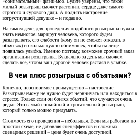
«обнимательный» флэш-моб! Будьте уверены, что такой
милый розыгрыш сможет растопить сердце даже самого
строгого и сурового дяди. А поднять настроение
взгрустнувшей девушке – и подавно.
На самом деле, для проведения подобного розыгрыша нужна
знать немногое: маршрут человека, которого будем
разыгрывать, его слабости (кому он не сможет отказать в
объятьях) и сколько нужно обнимашек, чтобы на лице
появилась улыбка. Именно поэтому, возможен срочный заказ
организации розыгрыша. Буквально за день мы сможем
сделать все, чтобы ваш дорогой человек растаял в улыбке.
В чем плюс розыгрыша с объятьями?
Конечно, неоспоримое преимущество – настроение.
Разыгрываемому не нужно будет нервничать или находиться в
стрессе. Только если он боится объятий, что случается очень
редко. Это самый спокойный и трогательный розыгрыш,
который только можно придумать.
Стоимость его проведения – небольшая. Если мы работаем по
простой схеме, не добавляя спецэффектов и сложных
сценарных решений – цена будет очень доступной.