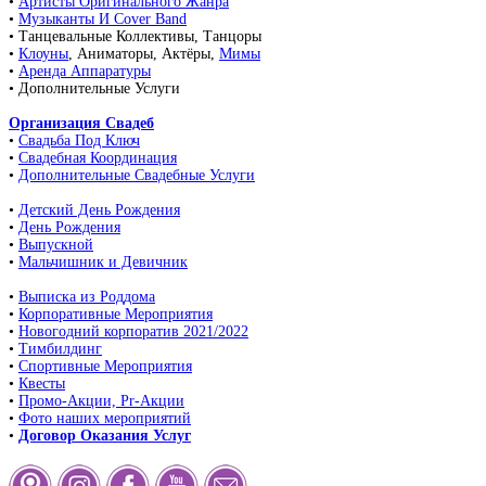
•
Артисты Оригинального Жанра
•
Музыканты И Cover Band
• Танцевальные Коллективы, Танцоры
•
Клоуны
, Аниматоры, Актёры,
Мимы
•
Аренда Аппаратуры
• Дополнительные Услуги
Организация Свадеб
•
Свадьба Под Ключ
•
Свадебная Координация
•
Дополнительные Свадебные Услуги
•
Детский День Рождения
•
День Рождения
•
Выпускной
•
Мальчишник и Девичник
•
Выписка из Роддома
•
Корпоративные Мероприятия
•
Новогодний корпоратив 2021/2022
•
Тимбилдинг
•
Спортивные Мероприятия
•
Квесты
•
Промо-Акции, Pr-Акции
•
Фото наших мероприятий
•
Договор Оказания Услуг