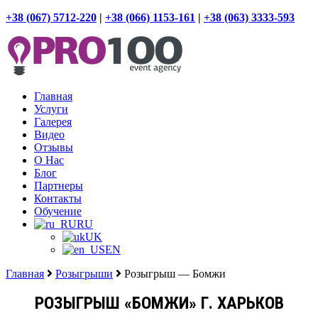
+38 (067) 5712-220
|
+38 (066) 1153-161
|
+38 (063) 3333-593
Главная
Услуги
Галерея
Видео
Отзывы
О Нас
Блог
Партнеры
Контакты
Обучение
RU
UK
EN
Главная
Розыгрыши
Розыгрыш — Бомжи
РОЗЫГРЫШ «БОМЖИ» Г. ХАРЬКОВ