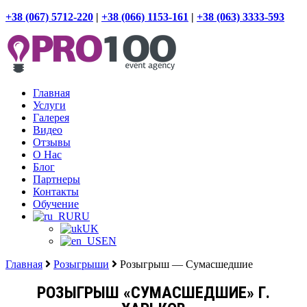
+38 (067) 5712-220
|
+38 (066) 1153-161
|
+38 (063) 3333-593
Главная
Услуги
Галерея
Видео
Отзывы
О Нас
Блог
Партнеры
Контакты
Обучение
RU
UK
EN
Главная
Розыгрыши
Розыгрыш — Сумасшедшие
РОЗЫГРЫШ «СУМАСШЕДШИЕ» Г.