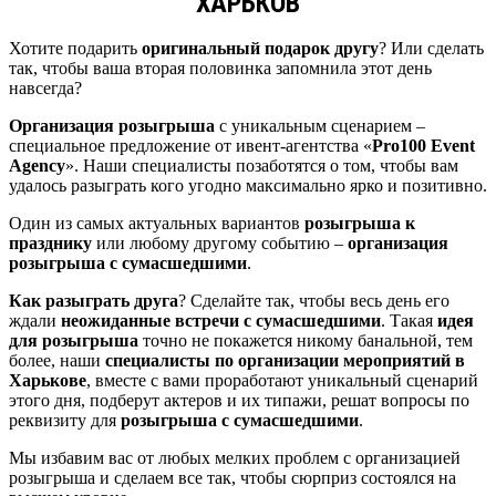
ХАРЬКОВ
Хотите подарить
оригинальный подарок другу
? Или сделать
так, чтобы ваша вторая половинка запомнила этот день
навсегда?
Организация розыгрыша
с уникальным сценарием –
специальное предложение от ивент-агентства «
Pro100 Event
Agency
». Наши специалисты позаботятся о том, чтобы вам
удалось разыграть кого угодно максимально ярко и позитивно.
Один из самых актуальных вариантов
розыгрыша к
празднику
или любому другому событию –
организация
розыгрыша с сумасшедшими
.
Как разыграть друга
? Сделайте так, чтобы весь день его
ждали
неожиданные встречи с сумасшедшими
. Такая
идея
для розыгрыша
точно не покажется никому банальной, тем
более, наши
специалисты по организации мероприятий в
Харькове
, вместе с вами проработают уникальный сценарий
этого дня, подберут актеров и их типажи, решат вопросы по
реквизиту для
розыгрыша с сумасшедшими
.
Мы избавим вас от любых мелких проблем с организацией
розыгрыша и сделаем все так, чтобы сюрприз состоялся на