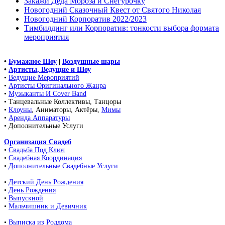
Закажи Деда Мороза и Снегурочку
Новогодний Сказочный Квест от Святого Николая
Новогодний Корпоратив 2022/2023
Тимбилдинг или Корпоратив: тонкости выбора формата
мероприятия
•
Бумажное Шоу
|
Воздушные шары
•
Артисты, Ведущие и Шоу
•
Ведущие Мероприятий
•
Артисты Оригинального Жанра
•
Музыканты И Cover Band
• Танцевальные Коллективы, Танцоры
•
Клоуны
, Аниматоры, Актёры,
Мимы
•
Аренда Аппаратуры
• Дополнительные Услуги
Организация Свадеб
•
Свадьба Под Ключ
•
Свадебная Координация
•
Дополнительные Свадебные Услуги
•
Детский День Рождения
•
День Рождения
•
Выпускной
•
Мальчишник и Девичник
•
Выписка из Роддома