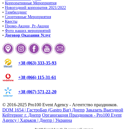
•
Корпоративные Мероприятия
•
Новогодний корпоратив 2021/2022
•
Тимбилдинг
•
Спортивные Мероприятия
•
Квесты
•
Промо-Акции, Pr-Акции
•
Фото наших мероприятий
•
Договор Оказания Услуг
+38 (063) 333-35-93
+38 (066) 115-31-61
+38 (067) 571-22-20
© 2016-2025
Pro100 Event Agency
- Агентство праздников.
DOM 1654 | ГастроБар (Gastro Bar) Днепр
Заказать Выездной
Кейтеринг г. Днепр
Организация Праздников - Pro100 Event
Agency | Харьков | Днепр | Украина