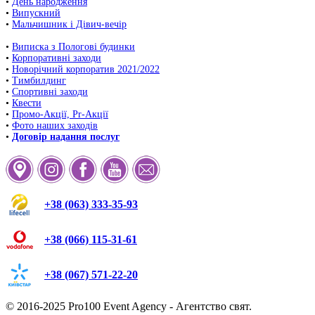
•
День народження
•
Випускний
•
Мальчишник і Дівич-вечір
•
Виписка з Пологові будинки
•
Корпоративні заходи
•
Новорічний корпоратив 2021/2022
•
Тимбилдинг
•
Спортивні заходи
•
Квести
•
Промо-Акції, Pr-Акції
•
Фото наших заходів
•
Договір надання послуг
+38 (063) 333-35-93
+38 (066) 115-31-61
+38 (067) 571-22-20
© 2016-2025
Pro100 Event Agency
- Агентство свят.