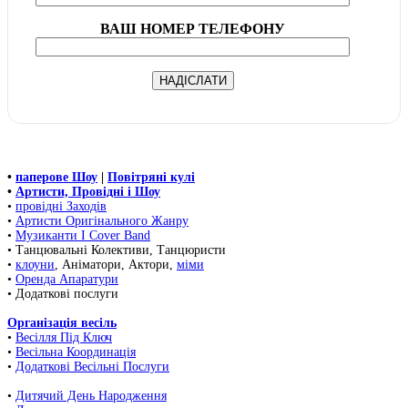
ВАШ НОМЕР ТЕЛЕФОНУ
•
паперове Шоу
|
Повітряні кулі
•
Артисти, Провідні і Шоу
•
провідні Заходів
•
Артисти Оригінального Жанру
•
Музиканти І Cover Band
• Танцювальні Колективи, Танцюристи
•
клоуни
, Аніматори, Актори,
міми
•
Оренда Апаратури
• Додаткові послуги
Організація весіль
•
Весілля Під Ключ
•
Весільна Координація
•
Додаткові Весільні Послуги
•
Дитячий День Народження