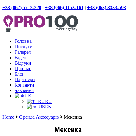
+38 (067) 5712-220
|
+38 (066) 1153-161
|
+38 (063) 3333-593
Головна
Послуги
Галерея
Відео
Відгуки
Про нас
Блог
Партнери
Контакти
навчання
UK
RU
EN
Home
Оренда Аксесуарів
Мексика
Мексика