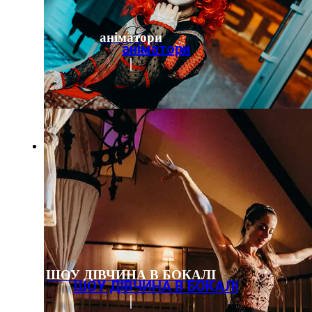
аніматори
аніматори
ШОУ ДІВЧИНА В БОКАЛІ
ШОУ ДІВЧИНА В БОКАЛІ