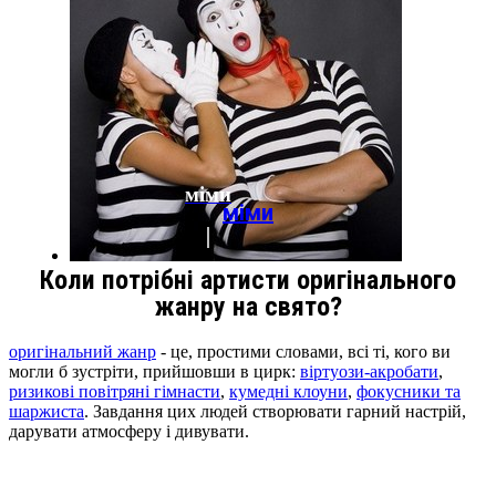
міми
міми
Коли потрібні артисти оригінального
жанру на свято?
оригінальний жанр
- це, простими словами, всі ті, кого ви
могли б зустріти, прийшовши в цирк:
віртуози-акробати
,
ризикові повітряні гімнасти
,
кумедні клоуни
,
фокусники та
шаржиста
. Завдання цих людей створювати гарний настрій,
дарувати атмосферу і дивувати.