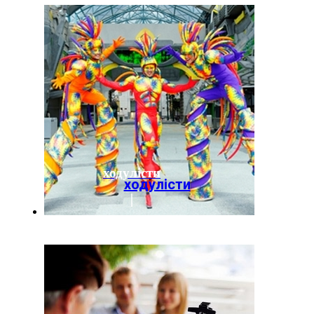
ходулісти
ходулісти