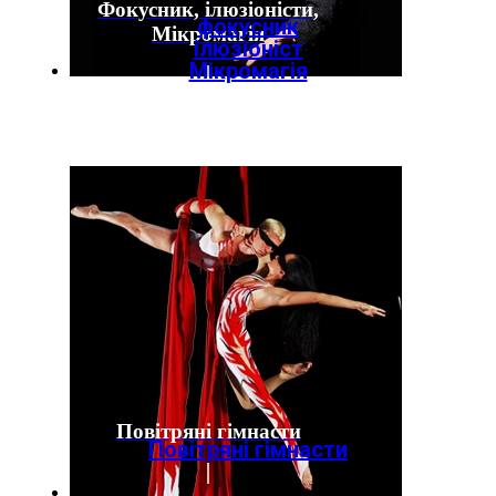
Фокусник, ілюзіоністи,
фокусник
Мікромагія
ілюзіоніст
Мікромагія
Повітряні гімнасти
Повітряні гімнасти