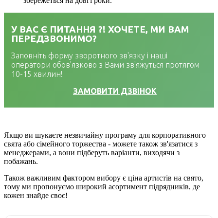
збережеться на довгі роки.
У ВАС Є ПИТАННЯ ?! ХОЧЕТЕ, МИ ВАМ
ПЕРЕДЗВОНИМО?
Заповніть форму зворотного зв'язку і наші
оператори обов'язково з Вами зв'яжуться протягом
10-15 хвилин!
ЗАМОВИТИ ДЗВІНОК
Якщо ви шукаєте незвичайну програму для корпоративного
свята або сімейного торжества - можете також зв'язатися з
менеджерами, а вони підберуть варіанти, виходячи з
побажань.
Також важливим фактором вибору є ціна артистів на свято,
тому ми пропонуємо широкий асортимент підрядників, де
кожен знайде своє!