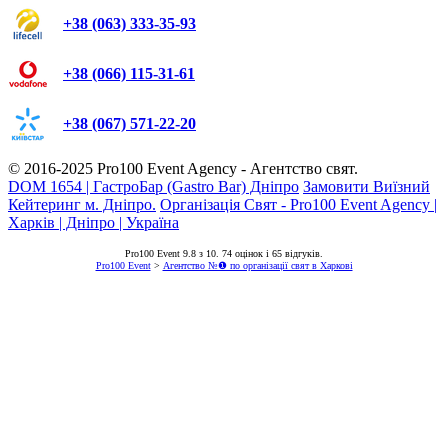
+38 (063) 333-35-93
+38 (066) 115-31-61
+38 (067) 571-22-20
© 2016-2025
Pro100 Event Agency
- Агентство свят.
DOM 1654 | ГастроБар (Gastro Bar) Дніпро
Замовити Виїзний
Кейтеринг м. Дніпро.
Організація Свят - Pro100 Event Agency |
Харків | Дніпро | Україна
Pro100 Event
9.8
з
10
.
74
оцінок і
65
відгуків.
Pro100 Event
>
Агентство №❶ по організації свят в Харкові