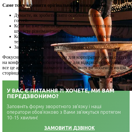
Саме тому замовити орігінальніков можна коли:
Думаєте, як зробити свято особливим і здивувати
гостей.
Коли ви вже бачили багато варіанти виступів на святах і
шукаєте різноманітності.
Коли у свята є певна тематика і хочеться підкріпити її
тематичної шоу-програмою.
Завжди, коли хочеться гарного настрою.
Фокусник на весілля, аніматори для корпоративу, живі статуї
на конференцію, акробатичне шоу для відкриття програми -
все це артисти оригінального жанру, яких ви побачите на цій
сторінці Pro100 Event.
У ВАС Є ПИТАННЯ ?! ХОЧЕТЕ, МИ ВАМ
ПЕРЕДЗВОНИМО?
Заповніть форму зворотного зв'язку і наші
оператори обов'язково з Вами зв'яжуться протягом
10-15 хвилин!
ЗАМОВИТИ ДЗВІНОК