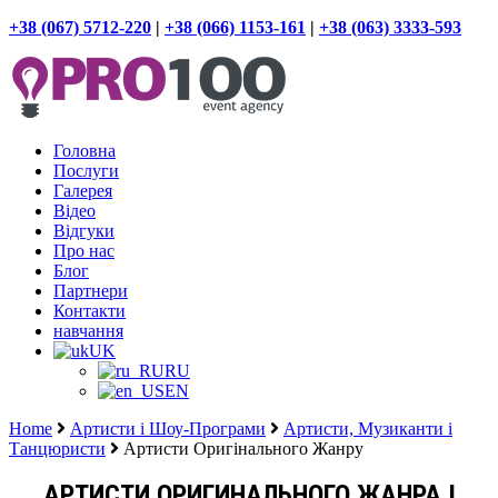
+38 (067) 5712-220
|
+38 (066) 1153-161
|
+38 (063) 3333-593
Головна
Послуги
Галерея
Відео
Відгуки
Про нас
Блог
Партнери
Контакти
навчання
UK
RU
EN
Home
Артисти і Шоу-Програми
Артисти, Музиканти і
Танцюристи
Артисти Оригінального Жанру
АРТИСТИ ОРИГИНАЛЬНОГО ЖАНРА І