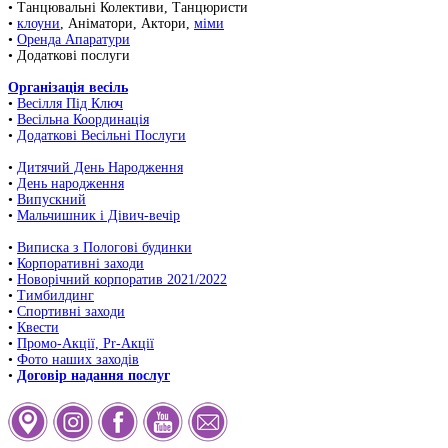
• Танцювальні Колективи, Танцюристи
•
клоуни
, Аніматори, Актори,
міми
•
Оренда Апаратури
• Додаткові послуги
Організація весіль
•
Весілля Під Ключ
•
Весільна Координація
•
Додаткові Весільні Послуги
•
Дитячий День Народження
•
День народження
•
Випускний
•
Мальчишник і Дівич-вечір
•
Виписка з Пологові будинки
•
Корпоративні заходи
•
Новорічний корпоратив 2021/2022
•
Тимбилдинг
•
Спортивні заходи
•
Квести
•
Промо-Акції, Pr-Акції
•
Фото наших заходів
•
Договір надання послуг