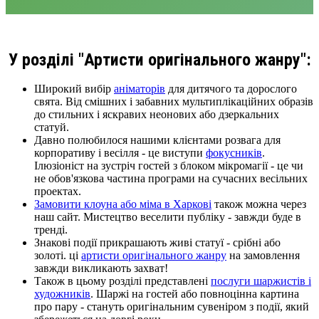
У розділі "Артисти оригінального жанру":
Широкий вибір
аніматорів
для дитячого та дорослого
свята. Від смішних і забавних мультиплікаційних образів
до стильних і яскравих неонових або дзеркальних
статуй.
Давно полюбилося нашими клієнтами розвага для
корпоративу і весілля - це виступи
фокусників
.
Ілюзіоніст на зустріч гостей з блоком мікромагії - це чи
не обов'язкова частина програми на сучасних весільних
проектах.
Замовити клоуна або міма в Харкові
також можна через
наш сайт. Мистецтво веселити публіку - завжди буде в
тренді.
Знакові події прикрашають живі статуї - срібні або
золоті. ці
артисти оригінального жанру
на замовлення
завжди викликають захват!
Також в цьому розділі представлені
послуги шаржистів і
художників
. Шаржі на гостей або повноцінна картина
про пару - стануть оригінальним сувеніром з події, який