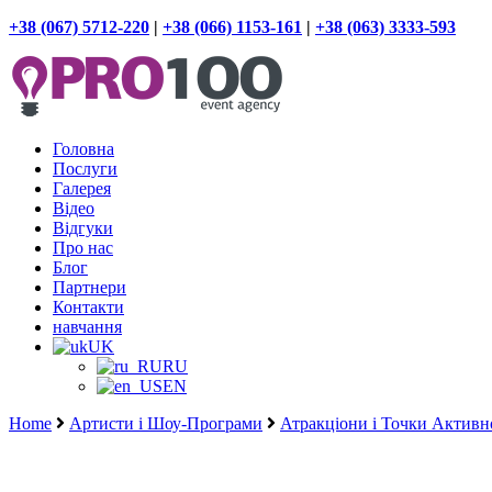
+38 (067) 5712-220
|
+38 (066) 1153-161
|
+38 (063) 3333-593
Головна
Послуги
Галерея
Відео
Відгуки
Про нас
Блог
Партнери
Контакти
навчання
UK
RU
EN
Home
Артисти і Шоу-Програми
Атракціони і Точки Активн