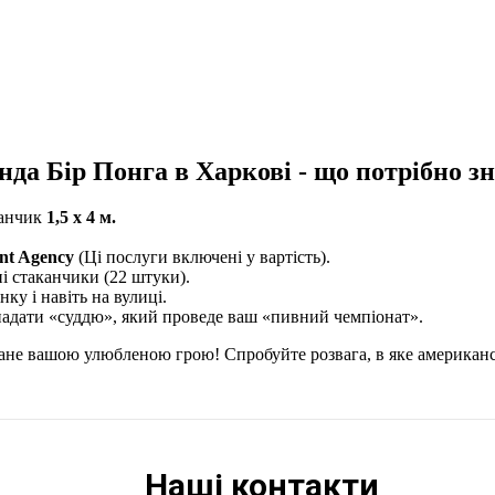
нда Бір Понга в Харкові - що потрібно зн
данчик
1,5 х 4 м.
nt Agency
(Ці послуги включені у вартість).
і стаканчики (22 штуки).
ку і навіть на вулиці.
надати «суддю», який проведе ваш «пивний чемпіонат».
ане вашою улюбленою грою! Спробуйте розвага, в яке американсь
Наші контакти