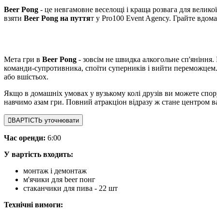
Beer Pong
- це невгамовне веселощі і краща розвага для велико
взяти
Beer Pong на пуття
т у Pro100 Event Agency. Грайте вдома,
Мета гри в
Beer Pong
- зовсім не швидка алкогольне сп'яніння.
команди-супротивника, споїти суперників і вийти переможцем.
або вшістьох.
Якщо в домашніх умовах у вузькому колі друзів ви можете спор
навчимо азам гри. Повний атракціон відразу ж стане центром ва
ВАРТІСТЬ уточнювати
Час оренди:
6:00
У вартість входить:
монтаж і демонтаж
м'ячики для beer понг
стаканчики для пива - 22 шт
Технічні вимоги: