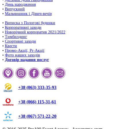
•
День народження
•
Випускний
•
Мальчишник і Дівич-вечір
•
Виписка з Пологові будинки
•
Корпоративні заходи
•
Новорічний корпоратив 2021/2022
•
Тимбилдинг
•
Спортивні заходи
•
Квести
•
Промо-Акції, Pr-Акції
•
Фото наших заходів
•
Договір надання послуг
+38 (063) 333-35-93
+38 (066) 115-31-61
+38 (067) 571-22-20