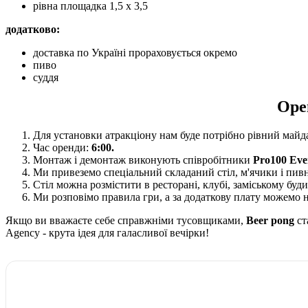
рівна площадка 1,5 х 3,5
додатково:
доставка по Україні прораховується окремо
пиво
суддя
Оре
Для установки атракціону нам буде потрібно рівний май
Час оренди:
6:00.
Монтаж і демонтаж виконують співробітники
Pro100 Eve
Ми привеземо спеціальний складаний стіл, м'ячики і пивн
Стіл можна розмістити в ресторані, клубі, заміському будин
Ми розповімо правила гри, а за додаткову плату можемо 
Якщо ви вважаєте себе справжніми тусовщиками,
Beer pong
ст
Agency - крута ідея для галасливої вечірки!