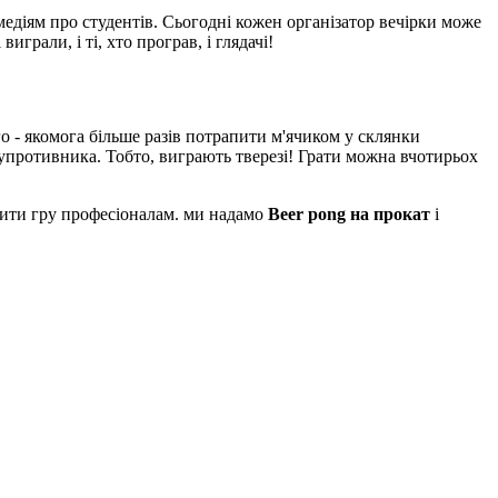
діям про студентів. Сьогодні кожен організатор вечірки може
играли, і ті, хто програв, і глядачі!
о - якомога більше разів потрапити м'ячиком у склянки
упротивника. Тобто, виграють тверезі! Грати можна вчотирьох
ірити гру професіоналам. ми надамо
Beer pong на прокат
і