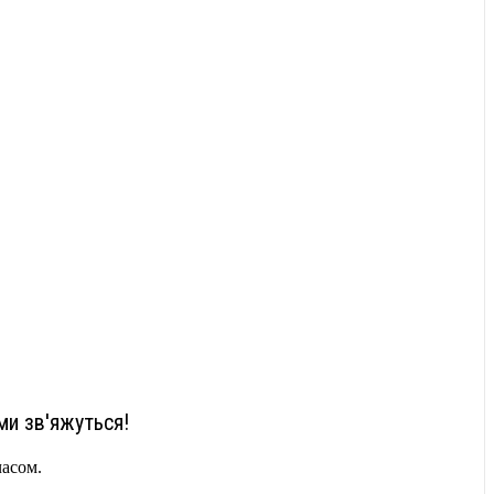
ми зв'яжуться!
часом.