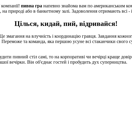
ї компанії!
пивна гра
напевно знайома вам по американським коме
 на природі або в банкетному залі. Задоволення отримають всі - і в
Цілься, кидай, пий, відривайся!
 Це змагання на влучність і координацію гравця. Завдання кожног
 Переможе та команда, яка першою усуне всі стаканчики свого с
удити пивний стіл самі, то на корпоративі чи вечірці краще дов
шої вечірки. Він об'єднає гостей і пробудить дух суперництва.