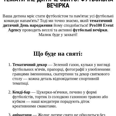
ВЕЧІРКА
Ваша дитина мріє стати футболістом та пам'ятає усі футбольні
команди напам'ять? Тоді ми точно знаємо, який
тематичний
дитячий День народження
йому сподобається!
Pro100 Event
Agency
проводить веселі та активні
футбольні вечірки
.
Малюк буде у захваті!
Що буде на святі:
Тематичний декор
— Зелений газон, кульки у вигляді
футбольних м'ячів, прапорці, фотографії з улюбленими
гравцями іменинника, скатертини та декор святкового
столу — кожна деталь відповідатиме спортивній
тематиці.
Кенді-бар
— Цукерки-м'ячики, печиво у формі
футболістів, тортик із солодкою газонною травою або
кубком — наші кондитери порадують діток
креативними смакотами.
аніматори
— Жодне дитяче свято не обходиться без