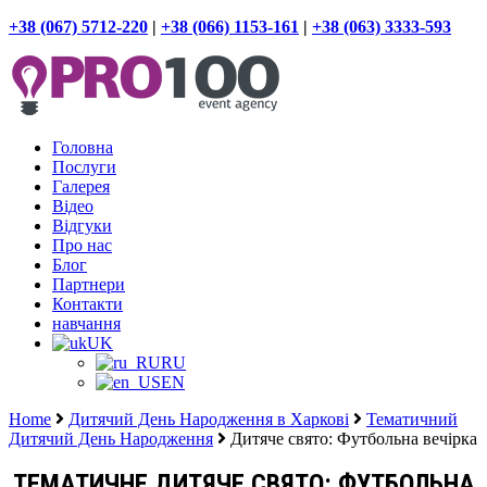
+38 (067) 5712-220
|
+38 (066) 1153-161
|
+38 (063) 3333-593
Головна
Послуги
Галерея
Відео
Відгуки
Про нас
Блог
Партнери
Контакти
навчання
UK
RU
EN
Home
Дитячий День Народження в Харкові
Тематичний
Дитячий День Народження
Дитяче свято: Футбольна вечірка
ТЕМАТИЧНЕ ДИТЯЧЕ СВЯТО: ФУТБОЛЬНА