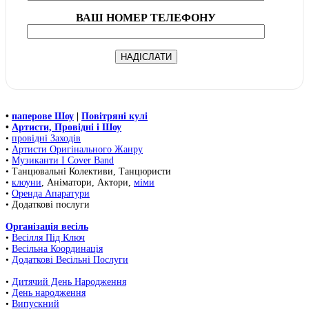
ВАШ НОМЕР ТЕЛЕФОНУ
•
паперове Шоу
|
Повітряні кулі
•
Артисти, Провідні і Шоу
•
провідні Заходів
•
Артисти Оригінального Жанру
•
Музиканти І Cover Band
• Танцювальні Колективи, Танцюристи
•
клоуни
, Аніматори, Актори,
міми
•
Оренда Апаратури
• Додаткові послуги
Організація весіль
•
Весілля Під Ключ
•
Весільна Координація
•
Додаткові Весільні Послуги
•
Дитячий День Народження
•
День народження
•
Випускний