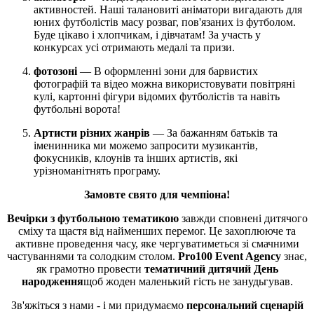
активностей. Наші талановиті аніматори вигадають для
юних футболістів масу розваг, пов'язаних із футболом.
Буде цікаво і хлопчикам, і дівчатам! За участь у
конкурсах усі отримають медалі та призи.
фотозоні
— В оформленні зони для барвистих
фотографій та відео можна використовувати повітряні
кулі, картонні фігури відомих футболістів та навіть
футбольні ворота!
Артисти різних жанрів
— За бажанням батьків та
іменинника ми можемо запросити музикантів,
фокусників, клоунів та інших артистів, які
урізноманітнять програму.
Замовте свято для чемпіона!
Вечірки з футбольною тематикою
завжди сповнені дитячого
сміху та щастя від найменших перемог. Це захоплююче та
активне проведення часу, яке чергуватиметься зі смачними
частуваннями та солодким столом.
Pro100 Event Agency
знає,
як грамотно провести
тематичний дитячий День
народження
щоб жоден маленький гість не занудьгував.
Зв'яжіться з нами - і ми придумаємо
персональний сценарій