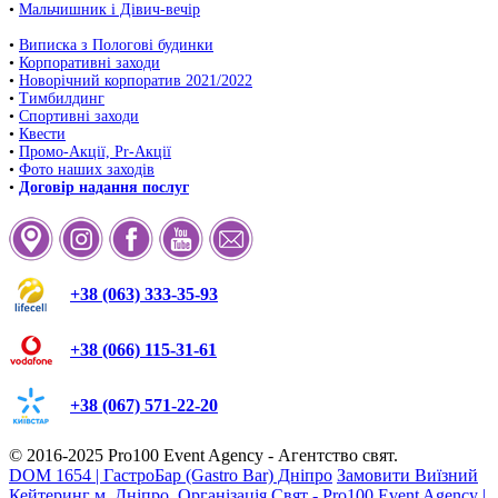
•
Мальчишник і Дівич-вечір
•
Виписка з Пологові будинки
•
Корпоративні заходи
•
Новорічний корпоратив 2021/2022
•
Тимбилдинг
•
Спортивні заходи
•
Квести
•
Промо-Акції, Pr-Акції
•
Фото наших заходів
•
Договір надання послуг
+38 (063) 333-35-93
+38 (066) 115-31-61
+38 (067) 571-22-20
© 2016-2025
Pro100 Event Agency
- Агентство свят.
DOM 1654 | ГастроБар (Gastro Bar) Дніпро
Замовити Виїзний
Кейтеринг м. Дніпро.
Організація Свят - Pro100 Event Agency |