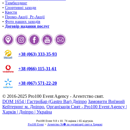
•
Тимбилдинг
•
Спортивні заходи
•
Квести
•
Промо-Акції, Pr-Акції
•
Фото наших заходів
•
Договір надання послуг
+38 (063) 333-35-93
+38 (066) 115-31-61
+38 (067) 571-22-20
© 2016-2025
Pro100 Event Agency
- Агентство свят.
DOM 1654 | ГастроБар (Gastro Bar) Дніпро
Замовити Виїзний
Кейтеринг м. Дніпро.
Організація Свят - Pro100 Event Agency |
Харків | Дніпро | Україна
Pro100 Event
9.8
з
10
.
74
оцінок і
65
відгуків.
Pro100 Event
>
Агентство №❶ по організації свят в Харкові