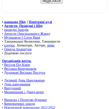
•
паперове Шоу
|
Повітряні кулі
•
Артисти, Провідні і Шоу
•
провідні Заходів
•
Артисти Оригінального Жанру
•
Музиканти І Cover Band
• Танцювальні Колективи, Танцюристи
•
клоуни
, Аніматори, Актори,
міми
•
Оренда Апаратури
• Додаткові послуги
Організація весіль
•
Весілля Під Ключ
•
Весільна Координація
•
Додаткові Весільні Послуги
•
Дитячий День Народження
•
День народження
•
Випускний
•
Мальчишник і Дівич-вечір
•
Виписка з Пологові будинки
•
Корпоративні заходи
•
Новорічний корпоратив 2021/2022