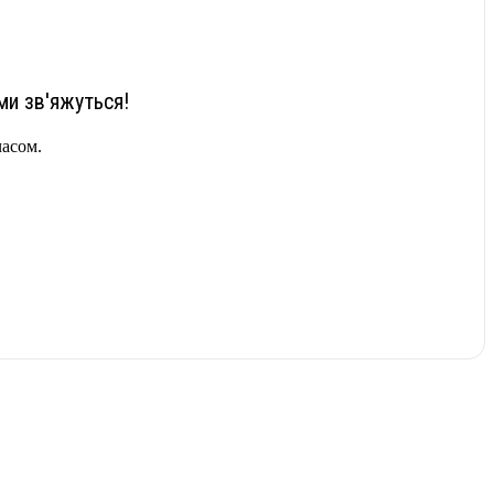
ми зв'яжуться!
часом.