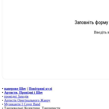
Заповніть форму 
Введіть 
•
паперове Шоу
|
Повітряні кулі
•
Артисти, Провідні і Шоу
•
провідні Заходів
•
Артисти Оригінального Жанру
•
Музиканти І Cover Band
• Танцювальні Колективи, Танцюристи