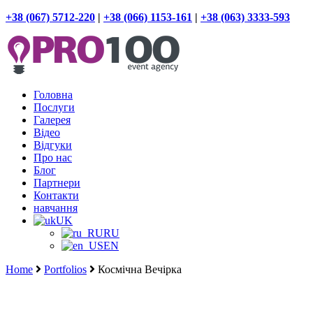
+38 (067) 5712-220
|
+38 (066) 1153-161
|
+38 (063) 3333-593
Головна
Послуги
Галерея
Відео
Відгуки
Про нас
Блог
Партнери
Контакти
навчання
UK
RU
EN
Home
Portfolios
Космічна Вечірка