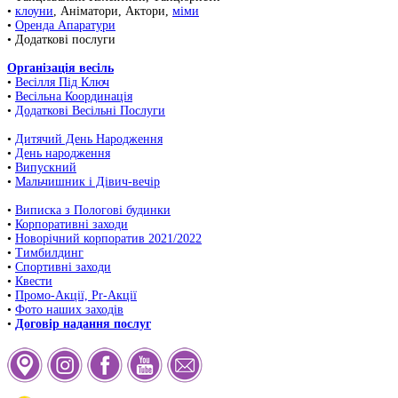
•
клоуни
, Аніматори, Актори,
міми
•
Оренда Апаратури
• Додаткові послуги
Організація весіль
•
Весілля Під Ключ
•
Весільна Координація
•
Додаткові Весільні Послуги
•
Дитячий День Народження
•
День народження
•
Випускний
•
Мальчишник і Дівич-вечір
•
Виписка з Пологові будинки
•
Корпоративні заходи
•
Новорічний корпоратив 2021/2022
•
Тимбилдинг
•
Спортивні заходи
•
Квести
•
Промо-Акції, Pr-Акції
•
Фото наших заходів
•
Договір надання послуг