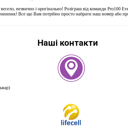
есело, незвично і оригінально! Розіграш від команди Pro100 Ev
менинник! Все що Вам потрібно просто набрати наш номер або приї
Наші контакти
ьвар)