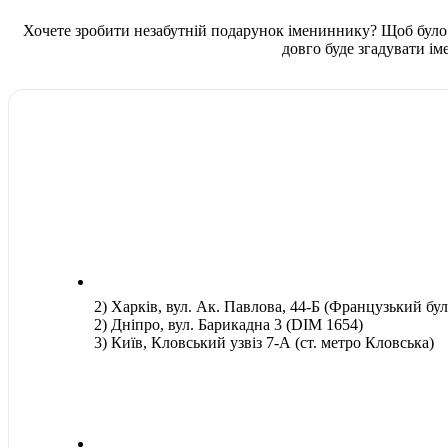
Хочете зробити незабутній подарунок імениннику? Щоб було в
довго буде згадувати і
2) Харків, вул. Ак. Павлова, 44-Б (Французький бул
2) Дніпро, вул. Барикадна 3 (DIM 1654)
3) Київ, Кловський узвіз 7-А (ст. метро Кловська)