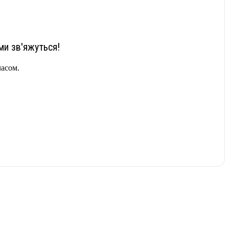
ми зв'яжуться!
часом.