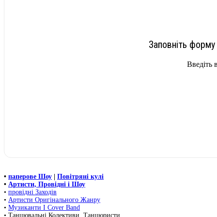
Заповніть форму 
Введіть 
•
паперове Шоу
|
Повітряні кулі
•
Артисти, Провідні і Шоу
•
провідні Заходів
•
Артисти Оригінального Жанру
•
Музиканти І Cover Band
• Танцювальні Колективи, Танцюристи