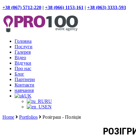
+38 (067) 5712-220
|
+38 (066) 1153-161
|
+38 (063) 3333-593
Головна
Послуги
Галерея
Відео
Відгуки
Про нас
Блог
Партнери
Контакти
навчання
UK
RU
EN
Home
Portfolios
Розіграш - Поліція
РОЗІГР