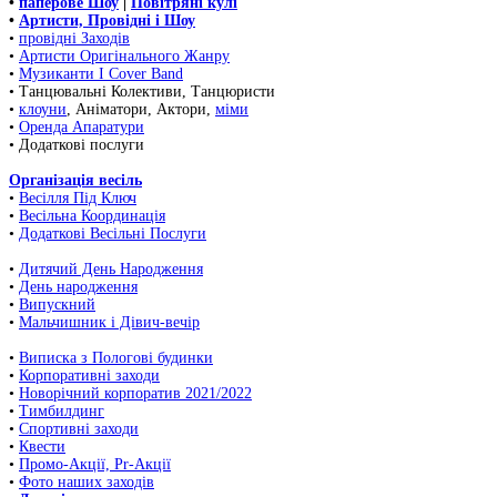
•
паперове Шоу
|
Повітряні кулі
•
Артисти, Провідні і Шоу
•
провідні Заходів
•
Артисти Оригінального Жанру
•
Музиканти І Cover Band
• Танцювальні Колективи, Танцюристи
•
клоуни
, Аніматори, Актори,
міми
•
Оренда Апаратури
• Додаткові послуги
Організація весіль
•
Весілля Під Ключ
•
Весільна Координація
•
Додаткові Весільні Послуги
•
Дитячий День Народження
•
День народження
•
Випускний
•
Мальчишник і Дівич-вечір
•
Виписка з Пологові будинки
•
Корпоративні заходи
•
Новорічний корпоратив 2021/2022
•
Тимбилдинг
•
Спортивні заходи
•
Квести
•
Промо-Акції, Pr-Акції
•
Фото наших заходів