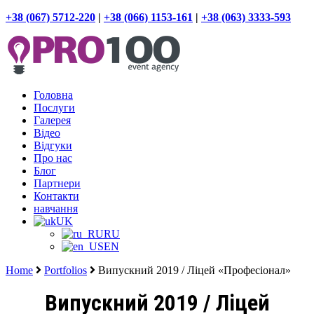
+38 (067) 5712-220
|
+38 (066) 1153-161
|
+38 (063) 3333-593
Головна
Послуги
Галерея
Відео
Відгуки
Про нас
Блог
Партнери
Контакти
навчання
UK
RU
EN
Home
Portfolios
Випускний 2019 / Ліцей «Професіонал»
Випускний 2019 / Ліцей