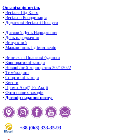
Організація весіль
•
Весілля Під Ключ
•
Весільна Координація
•
Додаткові Весільні Послуги
•
Дитячий День Народження
•
День народження
•
Випускний
•
Мальчишник і Дівич-вечір
•
Виписка з Пологові будинки
•
Корпоративні заходи
•
Новорічний корпоратив 2021/2022
•
Тимбилдинг
•
Спортивні заходи
•
Квести
•
Промо-Акції, Pr-Акції
•
Фото наших заходів
•
Договір надання послуг
+38 (063) 333-35-93