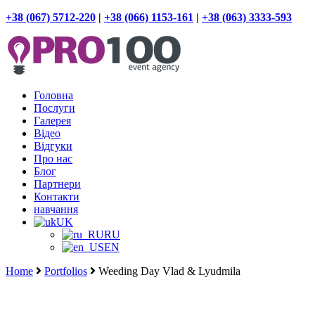
+38 (067) 5712-220
|
+38 (066) 1153-161
|
+38 (063) 3333-593
Головна
Послуги
Галерея
Відео
Відгуки
Про нас
Блог
Партнери
Контакти
навчання
UK
RU
EN
Home
Portfolios
Weeding Day Vlad & Lyudmila