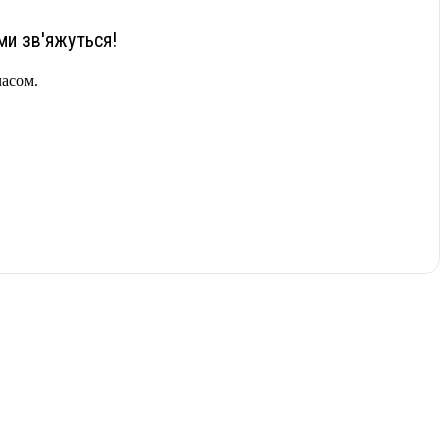
ми зв'яжуться!
часом.