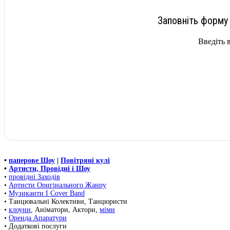
Заповніть форму 
Введіть 
•
паперове Шоу
|
Повітряні кулі
•
Артисти, Провідні і Шоу
•
провідні Заходів
•
Артисти Оригінального Жанру
•
Музиканти І Cover Band
• Танцювальні Колективи, Танцюристи
•
клоуни
, Аніматори, Актори,
міми
•
Оренда Апаратури
• Додаткові послуги