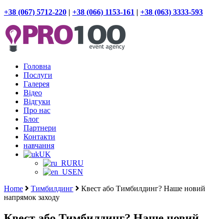
+38 (067) 5712-220
|
+38 (066) 1153-161
|
+38 (063) 3333-593
Головна
Послуги
Галерея
Відео
Відгуки
Про нас
Блог
Партнери
Контакти
навчання
UK
RU
EN
Home
Тимбилдинг
Квест або Тимбилдинг? Наше новий
напрямок заходу
Квест або Тимбилдинг? Наше новий