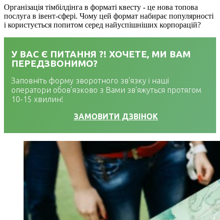
Організація тімбілдінга в форматі квесту - це нова топова
послуга в івент-сфері. Чому цей формат набирає популярності
і користується попитом серед найуспішніших корпорацій?
У ВАС Є ПИТАННЯ ?! ХОЧЕТЕ, МИ ВАМ
ПЕРЕДЗВОНИМО?
Заповніть форму зворотного зв'язку і наші
оператори обов'язково з Вами зв'яжуться протягом
10-15 хвилин!
ЗАМОВИТИ ДЗВІНОК