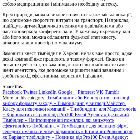
собою медпрацівника і мінімально необхідну аптечку.
Крім природи, можна використовувати також міські локації,
що допоможе скоротити витрати на транспорт. Наприклад,
підійдуть арт-майданчика з великими павільйонами або
багатоповерхові конференц-зали. У кожному окремому залі
або його зоні можна обладнати будь-якої етап квесту,
використавши простір по максимуму.
Замовити квест-тімбілднг в Харкові не так вже просто, адже
деякі компанії вже працюють в такому форматі. Якщо ви
читаєте цей текст, то вам пощастило і ви знайшли те саме
івент-агентство, яке допоможе вирішити ваші завдання і
зробить захід ефективним, корисним і цікавим.
Share this:
Facebook
Twitter
LinkedIn
Google +
Pinterest
VK
Tumblr
More in this category:
Тимбилдинг або Корпоратив: тонкощі
вибору формату заходу »
Тимбилдинг у вигляді Майстер-
Класу для невеликої компанії »
Тимбилдинг для Маркетологів
»
Корпоратив в травні від Pro100 Event Agency »
ідеальний
Тімбілдер »
Найпоширеніші помилки, які знижують
ефективність тімбілдінга »
Тимбилдинг для великих фірм,
середніх і малих: в чому відмінність »
Історичні Рольові ігри
як Варіант тімбілдінгу »
Новинка від Pro100 Event Agency: