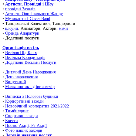
•
Артисти, Провідні і Шоу
•
провідні Заходів
•
Артисти Оригінального Жанру
•
Музиканти І Cover Band
• Танцювальні Колективи, Танцюристи
•
клоуни
, Аніматори, Актори,
міми
•
Оренда Апаратури
• Додаткові послуги
Організація весіль
•
Весілля Під Ключ
•
Весільна Координація
•
Додаткові Весільні Послуги
•
Дитячий День Народження
•
День народження
•
Випускний
•
Мальчишник і Дівич-вечір
•
Виписка з Пологові будинки
•
Корпоративні заходи
•
Новорічний корпоратив 2021/2022
•
Тимбилдинг
•
Спортивні заходи
•
Квести
•
Промо-Акції, Pr-Акції
•
Фото наших заходів
•
Договір надання послуг