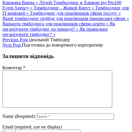
Крижана Ванна »
Літній Тимбилдинг в Харкові від Pro100
Event Agency »
Тимбилдинг - Живий Квест »
Тимбилдинг для
IT-компанії »
Тимбилдинг для працівників сфери послуг »
Який тимбилдинг підійде для працівників банківської сфери »
Варіанти тімбілдінга для працівників сфери освіти »
Як
організувати тімбілдінг на природі? »
Як правильно
організувати тімбілдінг? »
Previous Post
ідеальний Тімбілдер
Next Post
Підготовка до новорічного корпоративу
Залишити відповідь
Коментар
*
Name (Required)
Email (required, але не display)