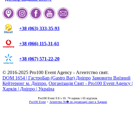
+38 (063) 333-35-93
+38 (066) 115-31-61
+38 (067) 571-22-20
© 2016-2025
Pro100 Event Agency
- Агентство свят.
DOM 1654 | ГастроБар (Gastro Bar) Дніпро
Замовити Виїзний
Кейтеринг м. Дніпро.
Організація Свят - Pro100 Event Agency |
Харків | Дніпро | Україна
Pro100 Event
9.8
з
10
.
74
оцінок і
65
відгуків.
Pro100 Event
>
Агентство №❶ по організації свят в Харкові