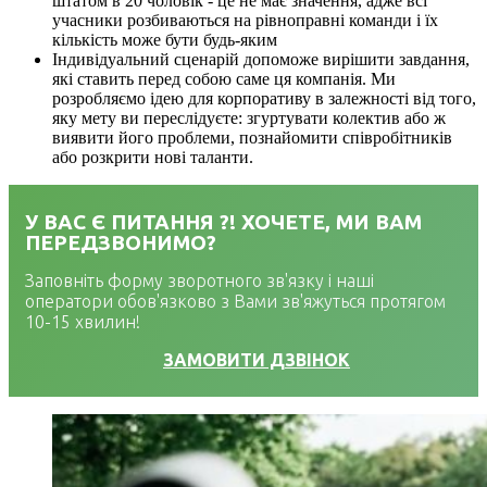
штатом в 20 чоловік - це не має значення, адже всі
учасники розбиваються на рівноправні команди і їх
кількість може бути будь-яким
Індивідуальний сценарій допоможе вирішити завдання,
які ставить перед собою саме ця компанія. Ми
розробляємо ідею для корпоративу в залежності від того,
яку мету ви переслідуєте: згуртувати колектив або ж
виявити його проблеми, познайомити співробітників
або розкрити нові таланти.
У ВАС Є ПИТАННЯ ?! ХОЧЕТЕ, МИ ВАМ
ПЕРЕДЗВОНИМО?
Заповніть форму зворотного зв'язку і наші
оператори обов'язково з Вами зв'яжуться протягом
10-15 хвилин!
ЗАМОВИТИ ДЗВІНОК