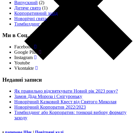
Випускний
(2)
Дитяче свято
(1)
Корпоративний захід
(11)
Новорічні свята
(4)
Тимбилдинг
(18)
Ми в Соц. мережах
Facebook
Google Plus
Instagram
Youtube
Vkontakte
Недавні записи
Як правильно відсвяткувати Новий рік 2023 року?
Замов Діда Мороза і Снігуроньку
Новорічний Казковий Квест від Святого Миколая
Новорічний Корпоратив 2022/2023
Тимбилдинг або Корпоратив: тонкощі вибору формату
заходу
•
паперове Шоу
|
Повітряні кулі