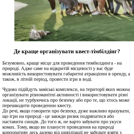
Де краще організувати квест-тімбілдінг?
Безумовно, краще місце для проведення тимбилдинга - на
природі. Адже саме на відкритій місцевості у вас буде
можливість використовувати габаритні атракціони в оренду, а
також, в літній період, провести ігри в воді.
Чудово підійдуть заміські комплекси, на території яких можна
організувати різноманітні активності і використовувати різні
локації, не турбуючись про безпеку або про те, що хтось може
перешкодити проведенню квесту.
До речі, якщо говорити про безпеку, дуже важливо врахувати,
що ігри на природі - це завжди ризик подряпатися або
наставити синців. До того ж, не варто забувати про укуси
комах. Тому, якщо ви плануєте проведення на природі
корпоративу десь далеко від цивілізації не забудьте взяти з