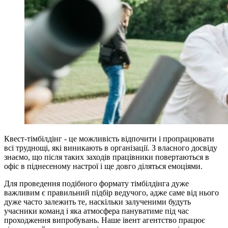
Квест-тімбілдінг - це можливість відпочити і пропрацювати
всі труднощі, які виникають в організації. З власного досвіду
знаємо, що після таких заходів працівники повертаються в
офіс в піднесеному настрої і ще довго діляться емоціями.
Для проведення подібного формату тімбілдінга дуже
важливим є правильний підбір ведучого, адже саме від нього
дуже часто залежить те, наскільки залученими будуть
учасники команд і яка атмосфера пануватиме під час
проходження випробувань. Наше івент агентство працює