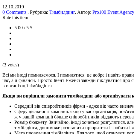
12.10.2019
0 Comments
, Рубрика:
Тимбилдинг
, Автор:
Pro100 Event Agenc
Rate this item
5.00 / 5
5
(3 votes)
Всі ми іноді помиляємося. І помилятися, це добре і навіть прав
час, а й фінанси. Просто Івент Еженсі завжди піклуватися про с
в організації тімбілдінга.
Якщо ви вирішили замовити тимбилдинг або організувати к
Середній вік співробітників фірми - адже вік часто визнач
Сферу діяльності компанії: якщо у вас організація, пов'я
ж у вашій компанії більше співробітників віддають пере
Розмір бюджету. Звичайно, іноді хочеться розгулятися, але
тімбілдінга, допоможе розставити пріоритети і зробити 
Мета проведення тімбілдінга. Для того, щоб отримати резу