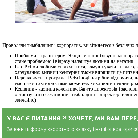
Проводячи тимбилдинг і корпоратив, ви зіткнетеся з безліччю д
Проблеми з трансфером. Якщо ви організовуєте корпоратив
стане проблемою і відразу налаштує людини на негатив.
Їжа. Всі ми любимо спілкуватися, комунікувати і налаго
харчування: виїзний кейтерінг зможе вирішити це питання 
Перенасичена програма. Всім іноді потрібно відпочити, н
емоціями і активностями може теж викликати певний ріве
Керівник - частина колективу. Багато директорів і заснов
організувати ефективний тимбилдинг - директор повинен 
звичайно)
У ВАС Є ПИТАННЯ ?! ХОЧЕТЕ, МИ ВАМ ПЕ
Заповніть форму зворотного зв'язку і наші оператори о