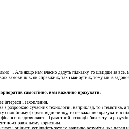
y
ильно ... Але якщо нам вчасно дадуть підказку, то швидше за все
воїх замовників, як справжніх, так і майбутніх, тому ми із задо
орпоратив самостійно, вам важливо врахувати:
ає інтереси і захоплення.
зана з розробкою сучасних технологій, наприклад, то і тематика,
вагу спокійному формат відпочинку, то це важливо врахувати в п
 фінанси не дозволяють. Грамотний розподіл бюджету та розуміння
івент по-справжньому корисним.
льтат і оцінити успішність заходу, важливо розуміти, яка перед н