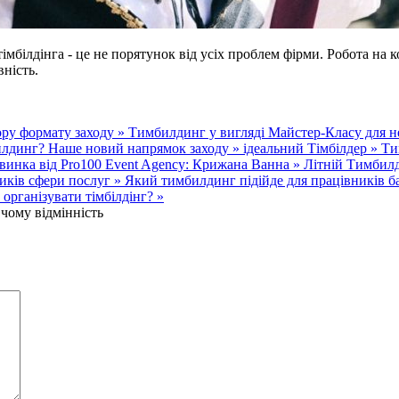
мбілдінга - це не порятунок від усіх проблем фірми. Робота на ко
ність.
ру формату заходу »
Тимбилдинг у вигляді Майстер-Класу для н
илдинг? Наше новий напрямок заходу »
ідеальний Тімбілдер »
Ти
винка від Pro100 Event Agency: Крижана Ванна »
Літній Тимбилд
иків сфери послуг »
Який тимбилдинг підійде для працівників б
організувати тімбілдінг? »
 чому відмінність