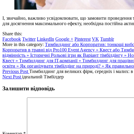
І, звичайно, важливо усвідомлювати, що замовити проведення ті
для досягнення максимального ефекту, необхідна постійна актив
Share this:
Facebook
Twitter
LinkedIn
Google +
Pinterest
VK
Tumblr
More in this category:
Тимбилдинг або Корпоратив: тонкощі вибо
Корпоратив в травні від Pro100 Event Agency »
Квест або Тимб
відмінність »
Історичні Рольові ігри як Варіант тімбілдінгу »
Но
Квест »
Тимбилдинг для IT-компанії »
Тимбилдинг для працівн
освіти »
Як організувати тімбілдінг на природі? »
Як правильно 
Previous Post
Тимбилдинг для великих фірм, середніх і малих: в
Next Post
ідеальний Тімбілдер
Залишити відповідь
Коментар
*