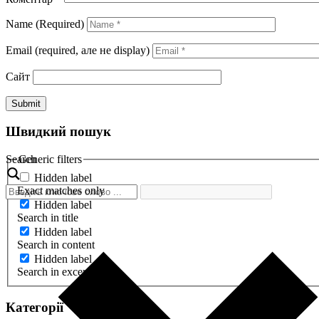
Name (Required)
Email (required, але не display)
Сайт
Швидкий пошук
Search
Generic filters
Hidden label
Exact matches only
Hidden label
Search in title
Hidden label
Search in content
Hidden label
Search in excerpt
Категорії