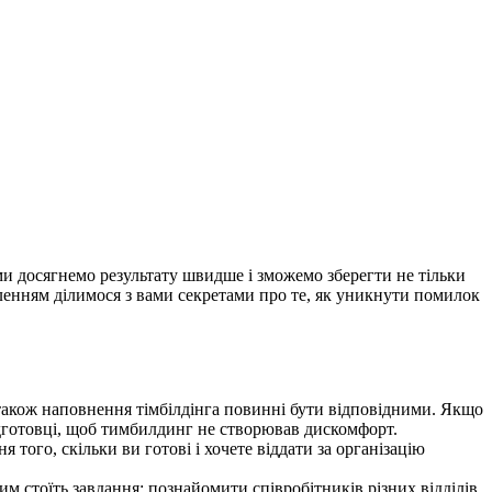
, ми досягнемо результату швидше і зможемо зберегти не тільки
воленням ділимося з вами секретами про те, як уникнути помилок
 а також наповнення тімбілдінга повинні бути відповідними. Якщо
ідготовці, щоб тимбилдинг не створював дискомфорт.
 того, скільки ви готові і хочете віддати за організацію
им стоїть завдання: познайомити співробітників різних відділів,