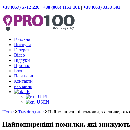
+38 (067) 5712-220
|
+38 (066) 1153-161
|
+38 (063) 3333-593
Головна
Послуги
Галерея
Відео
Відгуки
Про нас
Блог
Партнери
Контакти
навчання
UK
RU
EN
Home
Тимбилдинг
Найпоширеніші помилки, які знижують е
Найпоширеніші помилки, які знижують 