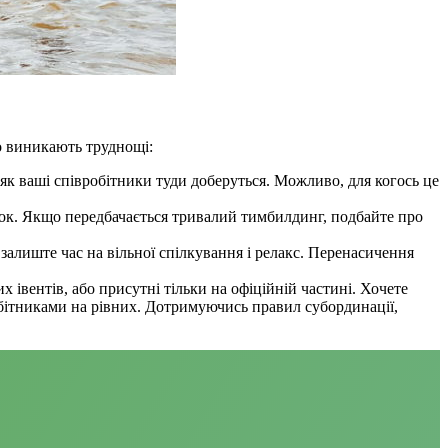
то виникають труднощі:
 як ваші співробітники туди доберуться. Можливо, для когось це
нок. Якщо передбачається тривалий тимбилдинг, подбайте про
залиште час на вільної спілкування і релакс. Перенасичення
 івентів, або присутні тільки на офіційній частині. Хочете
обітниками на рівних. Дотримуючись правил субординації,