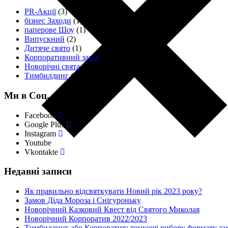
PR-Акції
(3)
бізнес Заходи
(1)
паперове Шоу
(1)
Випускний
(2)
Дитяче свято
(1)
Корпоративний захід
(11)
Новорічні свята
(4)
Тимбилдинг
(18)
Ми в Соц. мережах
Facebook
Google Plus
Instagram
Youtube
Vkontakte
Недавні записи
Як правильно відсвяткувати Новий рік 2023 року?
Замов Діда Мороза і Снігуроньку
Новорічний Казковий Квест від Святого Миколая
Новорічний Корпоратив 2022/2023
Тимбилдинг або Корпоратив: тонкощі вибору формату за