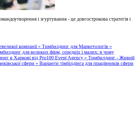
мандоутворення і згуртування - це довгострокова стратегія і
евеликої компанії »
Тимбилдинг для Маркетологів »
мбилдинг для великих фірм, середніх і малих: в чому
инг в Харкові від Pro100 Event Agency »
Тимбилдинг - Живий
анківської сфери »
Варіанти тімбілдінга для працівників сфери