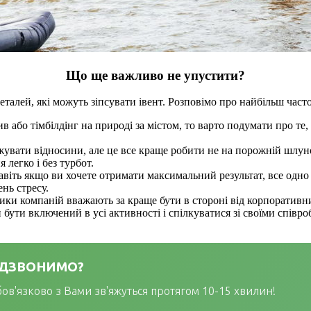
Що ще важливо не упустити?
еталей, які можуть зіпсувати івент. Розповімо про найбільш час
 або тімбілдінг на природі за містом, то варто подумати про те,
джувати відносини, але це все краще робити не на порожній шлу
легко і без турбот.
авіть якщо ви хочете отримати максимальний результат, все одно 
нь стресу.
ники компаній вважають за краще бути в стороні від корпоративних
бути включений в усі активності і спілкуватися зі своїми співр
РЕДЗВОНИМО?
бов'язково з Вами зв'яжуться протягом 10-15 хвилин!